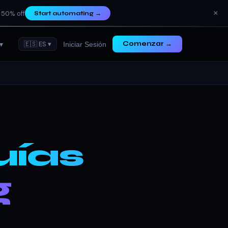
×
 50% off
Start automating
→
▾
🇪🇸 ES ▾
Comenzar →
Iniciar Sesión
uías
g