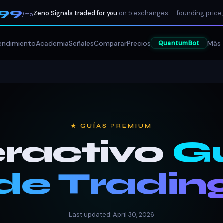
199
Zeno Signals traded for you
on 5 exchanges — founding price,
/mo
endimiento
Academia
Señales
Comparar
Precios
Más 
QuantumBot
★ GUÍAS PREMIUM
eractivo
G
de Tradin
Last updated: April 30, 2026