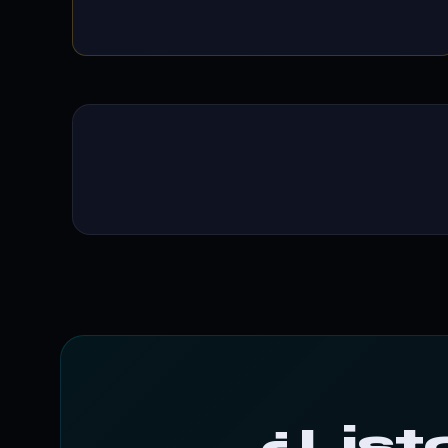
¿List