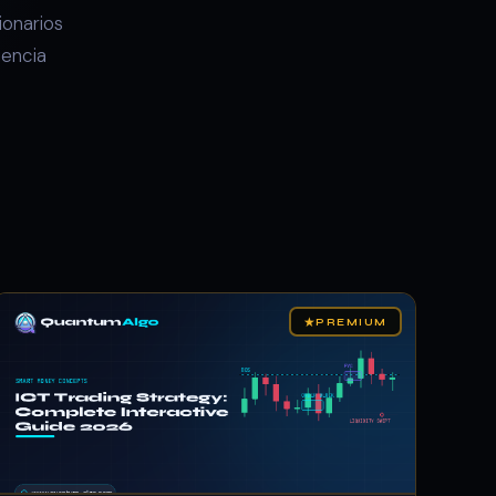
ionarios
iencia
★
PREMIUM