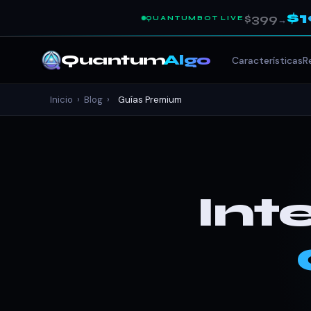
$
$399
QUANTUMBOT LIVE
→
Quantum
Algo
Características
R
Inicio
›
Blog
›
Guías Premium
Int