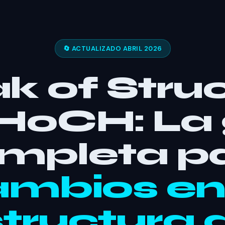
🔄 ACTUALIZADO ABRIL 2026
k of Stru
HoCH: La 
mpleta p
mbios en
tructura 