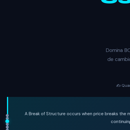
Domina BOS
de cambio
✍️ Qua
A Break of Structure occurs when price breaks the m
continuin