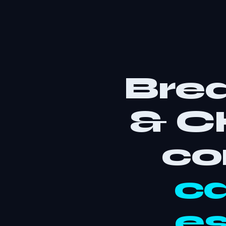
Brea
& C
co
ca
es