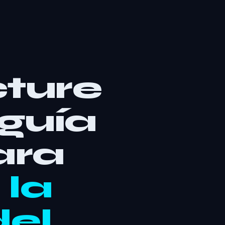
cture
guía
ara
 la
del