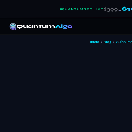
$
$399
QUANTUMBOT LIVE
→
Quantum
Algo
Inicio
›
Blog
›
Guías Pr