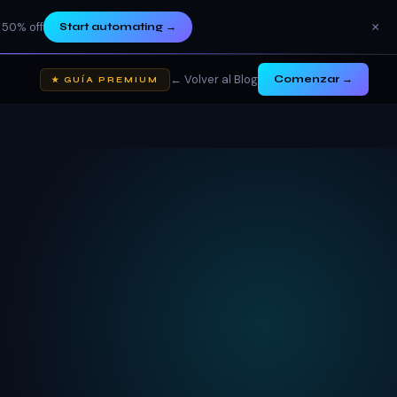
×
 50% off
Start automating
→
← Volver al Blog
Comenzar →
★ GUÍA PREMIUM