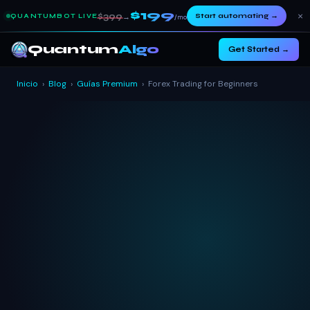
$199
×
$399
Start automating
→
QUANTUMBOT LIVE
→
/mo
Quantum
Algo
Get Started →
Inicio
›
Blog
›
Guías Premium
›
Forex Trading for Beginners