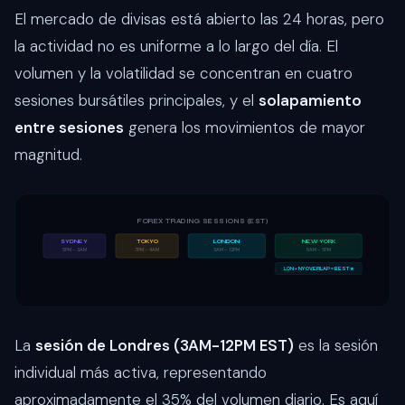
El mercado de divisas está abierto las 24 horas, pero
la actividad no es uniforme a lo largo del día. El
volumen y la volatilidad se concentran en cuatro
sesiones bursátiles principales, y el
solapamiento
entre sesiones
genera los movimientos de mayor
magnitud.
FOREX TRADING SESSIONS (EST)
SYDNEY
TOKYO
LONDON
NEW YORK
5PM – 2AM
7PM – 4AM
3AM – 12PM
8AM – 5PM
LON + NY OVERLAP = BEST ★
La
sesión de Londres (3AM-12PM EST)
es la sesión
individual más activa, representando
aproximadamente el 35% del volumen diario. Es aquí