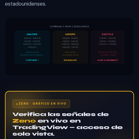
estadounidenses.
CURRENCY PAIR CATEGORIES
MAJORS
MINORS
EXOTICS
EUR/USD · GBP/USD
EUR/GBP · EUR/JPY
USD/TRY · USD/ZAR
USD/JPY · USD/CHF
GBP/JPY · AUD/JPY
EUR/TRY · USD/MXN
AUD/USD · USD/CAD
EUR/AUD · GBP/AUD
USD/SGD · USD/HKD
NZD/USD
EUR/CAD · CHF/JPY
Tightest spreads
Wider spreads
Wide spreads · High swap
Most liquid · Best for beginners
Good liquidity · No USD
Low liquidity · Volatile
START HERE ✓
INTERMEDIATE
AVOID AS BEGINNER ✗
ZENO · GRÁFICO EN VIVO
Verifica las señales de
Zeno
en vivo en
TradingView — acceso de
solo vista.