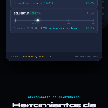
AVAXUSDT.P
+3.0R
TP1
+0.9R
En beneficio ·
stop en 2,5×ATR
LINKUSDT.P
-1.0R
SL
SOLUSDT.P
LONG
10x
Bitget
NAS100
+6.5R
TP2
Fuente:
Zeno Gravity Zone
· 2H
3 exchanges conectados
+0.1R
Ejecutada 00:00:41 ·
TP/SL activos en el exchange
Fuente:
Zeno Gravity Zone
· 2H
245 pares vigilados
INDICADORES DE QUANTUMALGO
Herramientas de