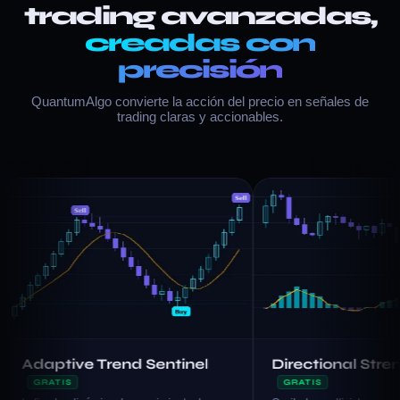
trading avanzadas,
creadas con
precisión
QuantumAlgo convierte la acción del precio en señales de
trading claras y accionables.
tive Trend Sentinel
Directional Strength In
TIS
GRATIS