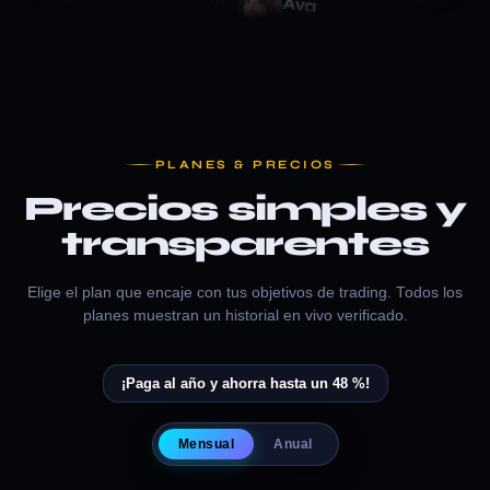
r Zeno por fin me sacó de
hos y suelos. Mis entradas
pias y ahora sí espero la
Ava
A
@ava.m
MATR
Matrix fue un punto de entrada fácil
Alertas limpias que me llegan al móvi
a tiempo.
PLANES & PRECIOS
Precios simples y
lps
transparentes
ORO
tina de la mañana. Stops ajustados
Lucas
L
Elige el plan que encaje con tus objetivos de trading. Todos los
@lucas_p
planes muestran un historial en vivo verificado.
HISTORI
es de hacer clic.
La transparencia es el producto de verdad. Contrasté las señales
¡Paga al año y ahorra hasta un 48 %!
publicadas antes de pagar nada.
Mensual
Anual