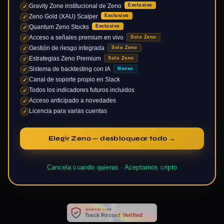
Gravity Zone institucional de Zeno
Exclusivo
✓
Zeno Gold (XAU) Scalper
Exclusivo
✓
Quantum Zeno Stocks
Exclusivo
✓
Acceso a señales premium en vivo
Solo Zeno
✓
Gestión de riesgo integrada
Solo Zeno
✓
Estrategias Zeno Premium
Solo Zeno
✓
Sistema de backtesting con IA
Nuevo
✓
Canal de soporte propio en Slack
✓
Todos los indicadores futuros incluidos
✓
Acceso anticipado a novedades
✓
Licencia para varias cuentas
✓
Elegir Zeno — desbloquear todo →
Cancela cuando quieras · Aceptamos cripto
QUANTUM ALGO
Track Record Verified