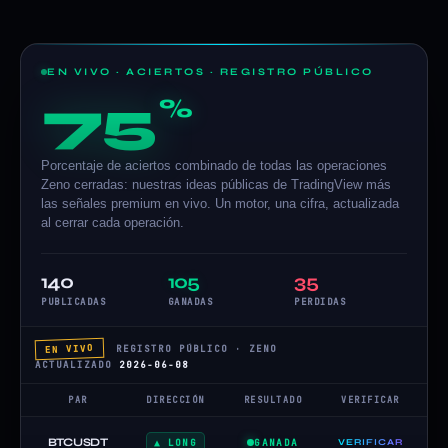
EN VIVO · ACIERTOS · REGISTRO PÚBLICO
75
%
Porcentaje de aciertos combinado de todas las operaciones
Zeno cerradas: nuestras ideas públicas de TradingView más
las señales premium en vivo. Un motor, una cifra, actualizada
al cerrar cada operación.
140
105
35
PUBLICADAS
GANADAS
PERDIDAS
EN VIVO
REGISTRO PÚBLICO · ZENO
ACTUALIZADO
2026-06-08
PAR
DIRECCIÓN
RESULTADO
VERIFICAR
BTCUSDT
▲ LONG
GANADA
VERIFICAR