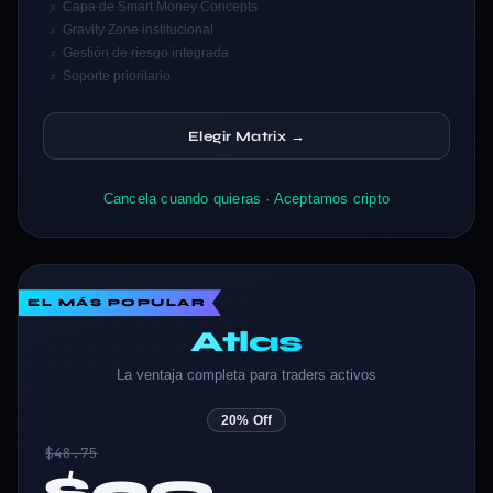
Capa de Smart Money Concepts
✗
Gravity Zone institucional
✗
Gestión de riesgo integrada
✗
Soporte prioritario
✗
Elegir Matrix →
Cancela cuando quieras · Aceptamos cripto
EL MÁS POPULAR
Atlas
La ventaja completa para traders activos
20% Off
$48.75
$39