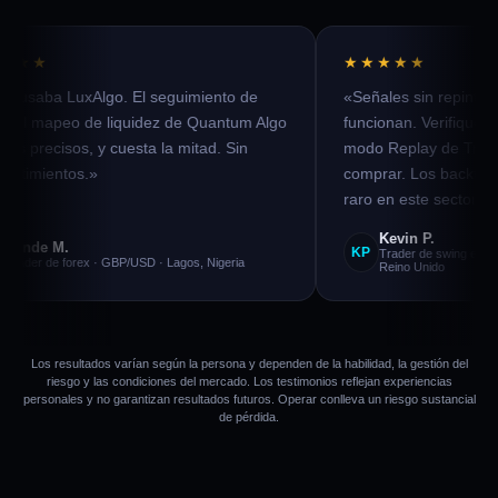
★★★★★
repintado que de verdad
«Empecé con Matrix a 19 $ al 
ifiqué cada afirmación con el
probarlo. Pasé a Atlas en una 
e TradingView antes de
capa SMC y la suite de backtes
acktests son legítimos, algo
cambiaron por completo mi anál
ector.»
راشد ح.
RH
ing en cripto · plan Zeno · Londres,
Trader intradía · XAUUSD · Abu 
Los resultados varían según la persona y dependen de la habilidad, la gestión del
riesgo y las condiciones del mercado. Los testimonios reflejan experiencias
personales y no garantizan resultados futuros. Operar conlleva un riesgo sustancial
de pérdida.