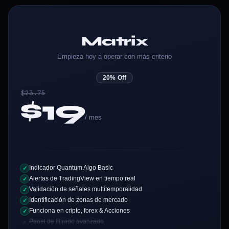
AGENTE IA
 Gestiona TP1, TP2 y
in m
Matrix
Empieza hoy a operar con más criterio
20% Off
$23.75
$19
/ mes
ITY ZONE
Indicador Quantum Algo Basic
✓
G
 cam
 m
rm
e
Alertas de TradingView en tiempo real
✓
Validación de señales multitemporalidad
✓
Identificación de zonas de mercado
✓
Funciona en cripto, forex & Acciones
✓
Panel de filtrado avanzado
✗