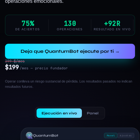
operaciones emocionales.
75%
130
+92R
DE ACIERTOS
OPERACIONES
RESULTADO EN VIVO
Deja que QuantumBot ejecute por ti →
399 $/mes
$199
/mes — precio fundador
Operar conlleva un riesgo sustancial de pérdida. Los resultados pasados no indican
resultados futuros.
Ejecución en vivo
Panel
QuantumBot
Panel
Ajustes