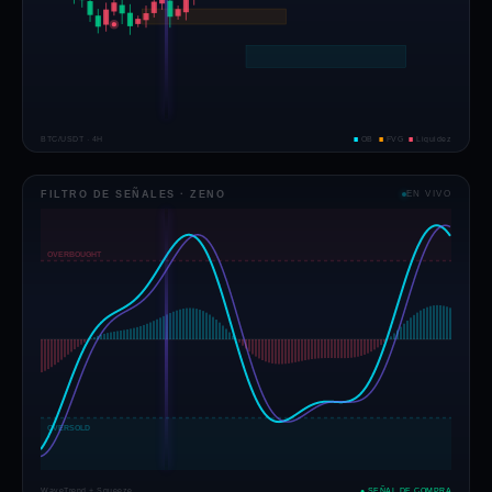
distribución del smart money derivadas de los Smart
Money Concepts: la misma lógica que usan las
mesas de trading profesionales de todo el mundo.
PASA EL CURSOR PARA PREVISUALIZAR
BTC/USDT · 4H
■
OB
■
FVG
■
Liquidez
FILTRO DE SEÑALES · ZENO
EN VIVO
03
⚡
Filtrado adaptativo de señales
Filtros personalizables de tendencia, volatilidad,
volumen y momentum te permiten ajustar la
sensibilidad de las señales a tu estrategia y a tu
tolerancia al riesgo exactas, en lugar de un
resultado igual para todos.
PASA EL CURSOR PARA PREVISUALIZAR
WaveTrend + Squeeze
● SEÑAL DE COMPRA