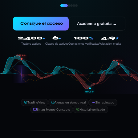
Consigue el acceso
Academia gratuita →
2,400
6
100
4.9
+
+
%
★
Traders activos
Clases de activos
Operaciones verificadas
Valoración media
SELL
SELL
BUY
TradingView
Alertas en tiempo real
Sin repintado
Smart Money Concepts
Historial verificado