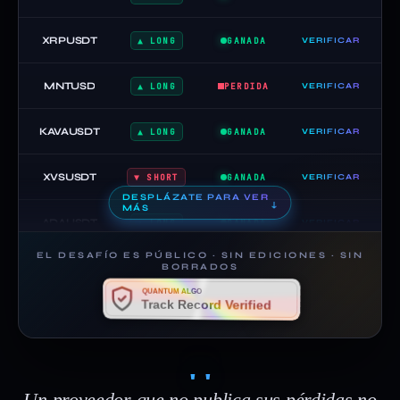
XRPUSDT
▲ LONG
GANADA
VERIFICAR
MNTUSD
▲ LONG
PERDIDA
VERIFICAR
KAVAUSDT
▲ LONG
GANADA
VERIFICAR
XVSUSDT
▼ SHORT
GANADA
VERIFICAR
DESPLÁZATE PARA VER
↓
MÁS
ADAUSDT
▲ LONG
GANADA
VERIFICAR
EL DESAFÍO ES PÚBLICO · SIN EDICIONES · SIN
MBOXUSDT
BORRADOS
▲ LONG
GANADA
VERIFICAR
QUANTUM ALGO
Track Record Verified
DYMUSDT
▲ LONG
PERDIDA
VERIFICAR
"
CHFJPY
▼ SHORT
GANADA
VERIFICAR
Un proveedor que no publica sus pérdidas no