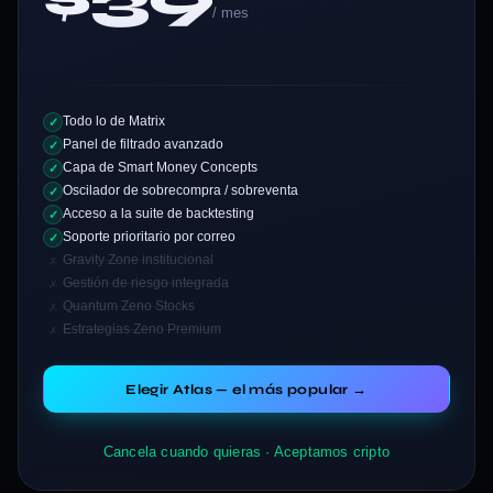
/ mes
Todo lo de Matrix
✓
Panel de filtrado avanzado
✓
Capa de Smart Money Concepts
✓
Oscilador de sobrecompra / sobreventa
✓
Acceso a la suite de backtesting
✓
Soporte prioritario por correo
✓
Gravity Zone institucional
✗
Gestión de riesgo integrada
✗
Quantum Zeno Stocks
✗
Estrategias Zeno Premium
✗
Elegir Atlas — el más popular →
Cancela cuando quieras · Aceptamos cripto