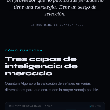
AGLDUSDT
▼ SHORT
GANADA
VERIFICAR
tiene una estrategia. Tiene un sesgo de
selección.
EURCHF
▼ SHORT
PERDIDA
VERIFICAR
— LA DOCTRINA DE QUANTUM ALGO
EURUSD
▲ LONG
GANADA
VERIFICAR
BTCUSDT
▲ LONG
GANADA
VERIFICAR
CÓMO FUNCIONA
1000BONKUSDT
▲ LONG
GANADA
VERIFICAR
Tres capas de
BRETTUSDT
inteligencia de
▲ LONG
GANADA
VERIFICAR
mercado
SUIUSD
▲ LONG
PERDIDA
VERIFICAR
Quantum Algo apila la validación de señales en varias
ARBUSDT
▲ LONG
PERDIDA
VERIFICAR
dimensiones para que entres con la mayor ventaja posible.
ONTUSDT
▲ LONG
PERDIDA
VERIFICAR
MULTITEMPORALIDAD · ZENO
EN VIVO