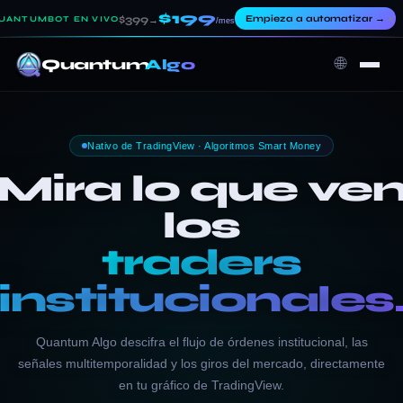
$199
×
$399
Empieza a automatizar
→
UANTUMBOT EN VIVO
→
/mes
🌐
Quantum
Algo
Nativo de TradingView · Algoritmos Smart Money
Mira lo que ve
los
traders
institucionales
Quantum Algo descifra el flujo de órdenes institucional, las
señales multitemporalidad y los giros del mercado, directamente
en tu gráfico de TradingView.