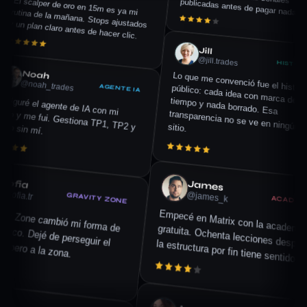
El scalper de oro en 15m es ya mi rutina de la mañana. Stops ajustados y un plan claro antes de hacer clic.
La transparencia es el producto de verdad. Contrasté las señales publicadas antes de pagar nada.
Noah
N
@noah_trades
AGENTE IA
Jill
J
@jill.trades
HISTOR
Lo que me convenció fue el historial público: cada idea con marca de tiempo y nada borrado. 
transparencia no se ve en ningún ot
 agente de IA con mi riesgo y me fui. Gestiona TP1, TP2 y el stop sin mí.
sitio.
Sofia
@sofia.tr
GRAVITY ZONE
James
J
ma de leer el gráfico. Dejé de perseguir el precio y espero a la zona.
@james_k
ACADEM
Empecé en Matrix con la academia gratuita. Ochenta lecciones después,
la estructura por fin tiene sentido.
ck
k_fx
ZENO