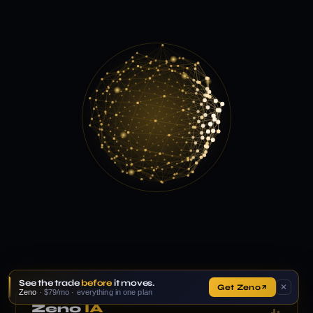
See the trade
before
it moves.
Get Zeno
✕
Zeno
· $79/mo · everything in one plan
Zeno
IA