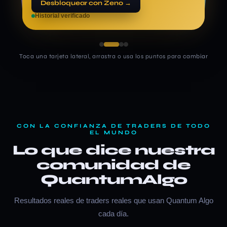
Desbloquear con Zeno →
Desbloquear con Zeno →
Historial verificado
Historial verificado
Historial verificado
Toca una tarjeta lateral, arrastra o usa los puntos para cambiar
CON LA CONFIANZA DE TRADERS DE TODO
EL MUNDO
Lo que dice nuestra
comunidad de
QuantumAlgo
Resultados reales de traders reales que usan Quantum Algo
cada día.