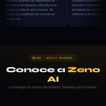
dor dinámico de seguimiento de
Oscilador multisistema que mide la
cia con etiquetas automáticas de
dirección y la fuerza del momentum. 
 y venta en giros precisos. Se
de histograma con cruces de señal p
a la volatilidad del mercado en
confirmar la tendencia con precisión.
real.
ZENO · NÚCLEO NEURONAL
Conoce a
Zeno
AI
La inteligencia detrás del sistema, hablando por sí misma.