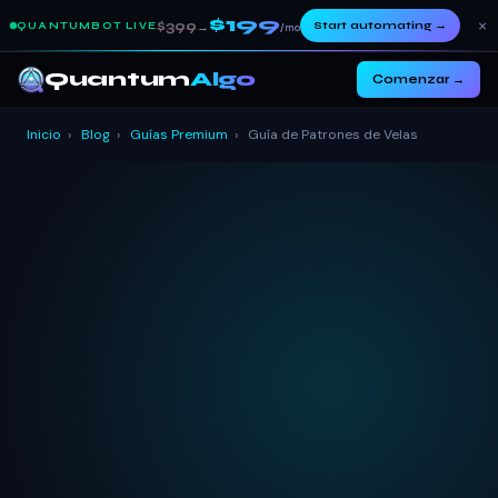
$199
×
$399
Start automating
→
QUANTUMBOT LIVE
→
/mo
Quantum
Algo
Comenzar →
Inicio
›
Blog
›
Guías Premium
›
Guía de Patrones de Velas