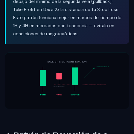
debajo del mínimo de la segunda vela (pullback).
Take Profit en 1.5x a 2x la distancia de tu Stop Loss.
Este patrón funciona mejor en marcos de tiempo de
1H y 4H en mercados con tendencia — evítalo en
condiciones de rango/caóticas.
BULLISH 3-BAR CONTINUATION
Trend resumes ↑
SL debajo del mínimo del retroceso
<50% of candle 1
TREND
PAUSE
CONTINUE