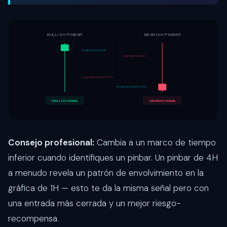
BULLISH PINBAR
BEARISH PINBAR
← Small body (top 1/3)
Long rejection wick →
← Long rejection wick (2/3+)
Small body (bottom 1/3) →
↑ BULLISH SIGNAL
↓ BEARISH SIGNAL
Consejo profesional:
Cambia a un marco de tiempo
inferior cuando identifiques un pinbar. Un pinbar de 4H
a menudo revela un patrón de envolvimiento en la
gráfica de 1H — esto te da la misma señal pero con
una entrada más cerrada y un mejor riesgo-
recompensa.