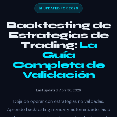
📊 UPDATED FOR 2026
Backtesting de
Estrategias de
Trading:
La
Guía
Completa de
Validación
Last updated: April 30, 2026
Deja de operar con estrategias no validadas.
Aprende backtesting manual y automatizado, las 5