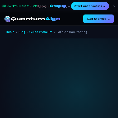
$199
×
$399
Start automating
→
QUANTUMBOT LIVE
→
/mo
Quantum
Algo
Get Started →
Inicio
›
Blog
›
Guías Premium
›
Guía de Backtesting