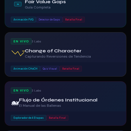
Fair Value Gaps
FVG
Guía Completa
Animación FVG
Detector de Gaps
Batalla Final
EN VIVO
3 Labs
Change of Character
CHoCH
Capturando Reversiones de Tendencia
Animación CHoCH
Quiz Visual
Batalla Final
EN VIVO
3 Labs
🐋
Flujo de Órdenes Institucional
El Manual de las Ballenas
Explorador de 4 Etapas
Batalla Final