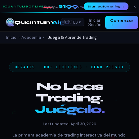
$199
×
$399
Start automating
→
QUANTUMBOT LIVE
→
/mo
Iniciar
Comenzar
Quantum
Algo
🇪🇸 ES ▾
Sesión
→
Inicio
›
Academia
›
Juega & Aprende Trading
GRATIS · 80+ LECCIONES · CERO RIESGO
No Leas
Trading.
Juégalo.
Last updated: April 30, 2026
La primera academia de trading interactiva del mundo.