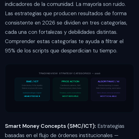
indicadores de la comunidad. La mayoría son ruido.
Las estrategias que producen resultados de forma
consistente en 2026 se dividen en tres categorías,
cada una con fortalezas y debilidades distintas.
Comprender estas categorías te ayuda a filtrar el
95% de los scripts que desperdician tu tiempo.
TRADINGVIEW STRATEGY CATEGORIES — 2026
SMC / ICT
PRICE ACTION
ALGORITHMIC / AI
Order blocks, FVGs, liquidity
Candlestick patterns, S&R
Machine learning, K-means
Market structure, kill zones
Trend structure, clean charts
Multi-factor scoring, automation
Institutional logic-based
Timeless, works everywhere
Data-driven, removes emotion
HIGHEST EDGE ★
MOST VERSATILE
MOST SCALABLE
Smart Money Concepts (SMC/ICT):
Estrategias
basadas en el flujo de órdenes institucionales —