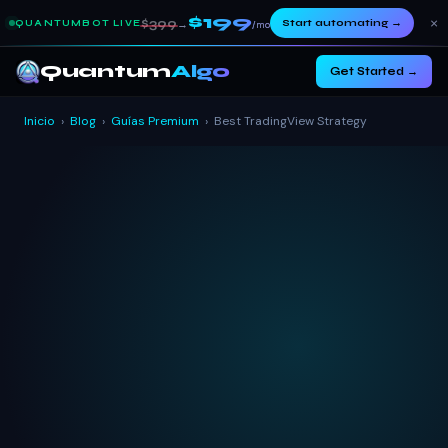
$199
×
$399
Start automating
→
QUANTUMBOT LIVE
→
/mo
Quantum
Algo
Get Started →
Inicio
›
Blog
›
Guías Premium
›
Best TradingView Strategy