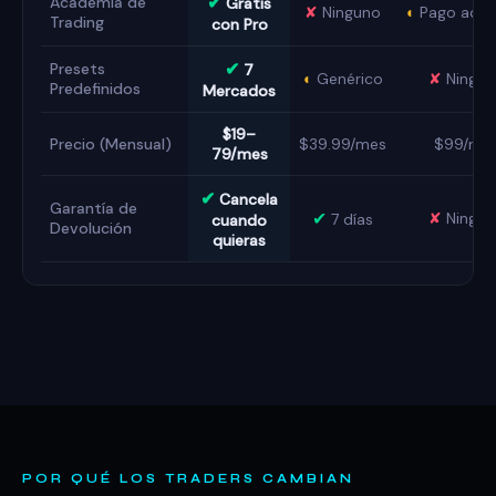
✔
Academia de
Gratis
✘
Ninguno
◐
Pago adici
Trading
con Pro
✔
Presets
7
◐
Genérico
✘
Ningun
Predefinidos
Mercados
$19–
Precio (Mensual)
$39.99/mes
$99/me
79/mes
✔
Cancela
Garantía de
✔
✘
Ningun
7 días
cuando
Devolución
quieras
POR QUÉ LOS TRADERS CAMBIAN