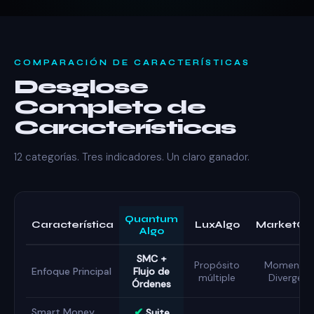
COMPARACIÓN DE CARACTERÍSTICAS
Desglose
Completo de
Características
12 categorías. Tres indicadores. Un claro ganador.
Quantum
Característica
LuxAlgo
MarketCi
Algo
SMC +
Propósito
Momentum
Enfoque Principal
Flujo de
múltiple
Divergenc
Órdenes
✔
Smart Money
Suite