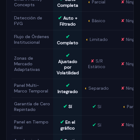
◐
Parcial
✘
Ningun
Concepts
Completa
✔
Detección de
Auto +
◐
Básico
✘
Ningun
FVG
Filtrado
✔
Flujo de Órdenes
◐
Limitado
✘
Ningun
Institucional
Completo
✔
Zonas de
✘
S/R
Ajustado
Mercado
✘
Ningun
Estático
por
Adaptativas
Volatilidad
✔
Panel Multi-
◐
Separado
✘
Ningun
Marco Temporal
Integrado
Garantía de Cero
✔
✔
Sí
Sí
◐
Parcia
Repintado
✔
Panel en Tiempo
En el
✔
✘
Ningun
Sí
Real
gráfico