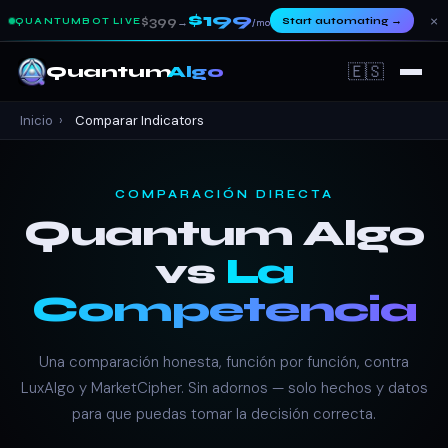
$199
×
$399
Start automating
→
QUANTUMBOT LIVE
→
/mo
🇪🇸
Quantum
Algo
Inicio
›
Comparar Indicators
COMPARACIÓN DIRECTA
Quantum Algo
vs
La
Competencia
Una comparación honesta, función por función, contra
LuxAlgo y MarketCipher. Sin adornos — solo hechos y datos
para que puedas tomar la decisión correcta.