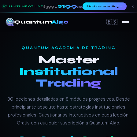
$199
×
$399
Start automating
→
QUANTUMBOT LIVE
→
/mo
🇪🇸
Quantum
Algo
QUANTUM ACADEMIA DE TRADING
Master
Institutional
Trading
80 lecciones detalladas en 8 módulos progresivos. Desde
principiante absoluto hasta estrategias institucionales
profesionales. Cuestionarios interactivos en cada lección.
Gratis con cualquier suscripción a Quantum Algo.