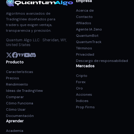
Empresa
Quantum
Algo
Acerca de
Algoritmos avanzados de
Contacto
TradingView diseñados para
Afiliados
traders que exigen ventaja,
Agente IA Zeno
transparencia y precisión.
QuantumBot
Quantum Algo LLC · Sheridan, WY,
QuantumTrack
United States
Términos
Privacidad
Descargo de responsabilidad
Producto
Mercados
Características
Cripto
Precios
Forex
Rendimiento
Oro
Ideas de TradingView
Acciones
Comparar
Índices
Cómo Funciona
Prop Firms
Cómo Usar
Documentación
Aprender
Academia