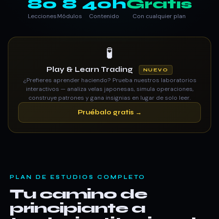
80
8
40h
Gratis
Lecciones
Módulos
Contenido
Con cualquier plan
🧪
Play & Learn Trading
NUEVO
¿Prefieres aprender haciendo? Prueba nuestros laboratorios
interactivos — analiza velas japonesas, simula operaciones,
construye patrones y gana insignias en lugar de solo leer.
Pruébalo gratis →
PLAN DE ESTUDIOS COMPLETO
Tu camino de
principiante a