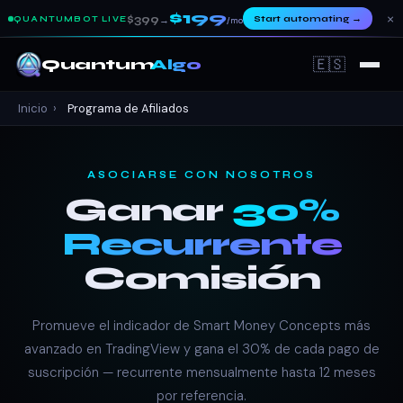
$199
×
$399
Start automating
→
QUANTUMBOT LIVE
→
/mo
🇪🇸
Quantum
Algo
Inicio
›
Programa de Afiliados
ASOCIARSE CON NOSOTROS
Ganar
30%
Recurrente
Comisión
Promueve el indicador de Smart Money Concepts más
avanzado en TradingView y gana el 30% de cada pago de
suscripción — recurrente mensualmente hasta 12 meses
por referencia.