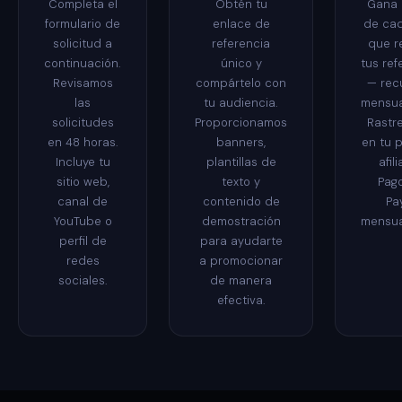
Completa el
Obtén tu
Gana 
formulario de
enlace de
de ca
solicitud a
referencia
que r
continuación.
único y
tus ref
Revisamos
compártelo con
— rec
las
tu audiencia.
mensua
solicitudes
Proporcionamos
Rastr
en 48 horas.
banners,
en tu 
Incluye tu
plantillas de
afil
sitio web,
texto y
Pago
canal de
contenido de
Pa
YouTube o
demostración
mensua
perfil de
para ayudarte
redes
a promocionar
sociales.
de manera
efectiva.