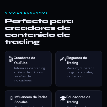
A QUIÉN BUSCAMOS
Perfecto para
creadores de
contenido de
trading
🎬
Creadores de
✍️
Blogueros de
YouTube
Trading
Tutoriales de trading,
Medium, Substack,
análisis de gráficos,
blogs personales,
reseñas de
Hackernoon
indicadores
📱
Influencers de Redes
🎓
Educadores de
Sociales
Trading