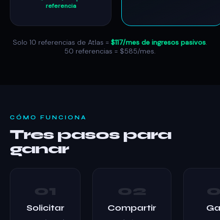
referencia
Solo 10 referencias de Atlas =
$117/mes de ingresos pasivos
.
50 referencias = $585/mes.
CÓMO FUNCIONA
Tres pasos para
ganar
01
02
Solicitar
Compartir
Ga