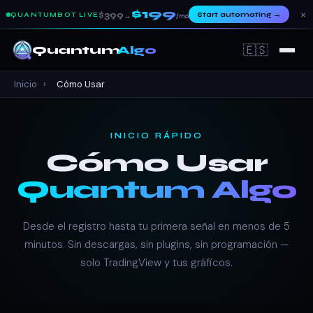
$199
×
$399
Start automating
→
QUANTUMBOT LIVE
→
/mo
🇪🇸
Quantum
Algo
Inicio
›
Cómo Usar
INICIO RÁPIDO
Cómo Usar
Quantum Algo
Desde el registro hasta tu primera señal en menos de 5
minutos. Sin descargas, sin plugins, sin programación —
solo TradingView y tus gráficos.