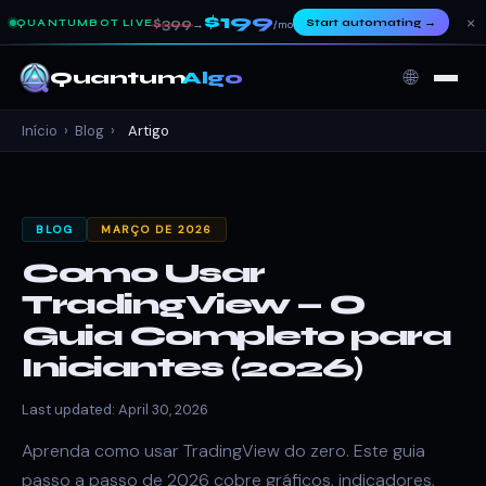
$199
×
$399
Start automating
→
QUANTUMBOT LIVE
→
/mo
🌐
Quantum
Algo
Início
›
Blog
›
Artigo
BLOG
MARÇO DE 2026
Como Usar
TradingView — O
Guia Completo para
Iniciantes (2026)
Last updated: April 30, 2026
Aprenda como usar TradingView do zero. Este guia
passo a passo de 2026 cobre gráficos, indicadores,