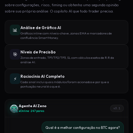
sobre configurações, risco, timing ou obtenha uma segunda opinião
sobre sua própria análise. O copiloto AI que todo trader precisa.
Análise de Gráfico AI
📊
Gráficos inline com níveis-chave, zonas EMA e marcadores de
confluência Smart Money.
Níveis de Precisão
🎯
Zonas de entrada, TP1/TP2/TP3, SL com cálculos exatos de R:R da
análise AI.
Raciocínio AI Completo
⚡
Cada sinal inclui quais módulos foram acionados e por que a
pontuação neural é o que é.
Agente AI Zeno
v3.1
Online · 247 pares
Qual é a melhor configuração no BTC agora?