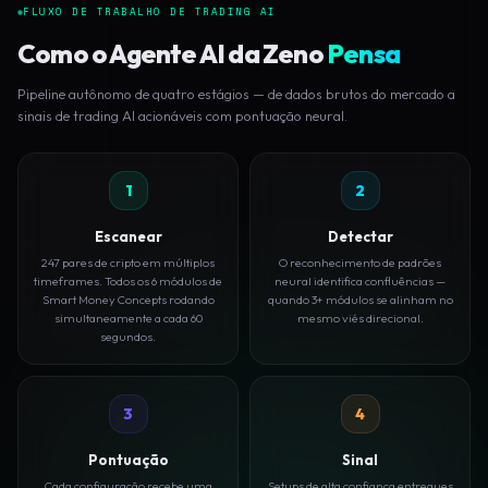
FLUXO DE TRABALHO DE TRADING AI
Como o Agente AI da Zeno
Pensa
Pipeline autônomo de quatro estágios — de dados brutos do mercado a
sinais de trading AI acionáveis com pontuação neural.
1
2
Escanear
Detectar
247 pares de cripto em múltiplos
O reconhecimento de padrões
timeframes. Todos os 6 módulos de
neural identifica confluências —
Smart Money Concepts rodando
quando 3+ módulos se alinham no
simultaneamente a cada 60
mesmo viés direcional.
segundos.
3
4
Pontuação
Sinal
Cada configuração recebe uma
Setups de alta confiança entregues