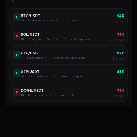
real
BTC/USDT
94%
L
4H · WaveTrend + Black Diamond + RKEF
just now
SOL/USDT
77%
S
1H · Divergência WaveTrend · Saída de Squeeze
21m ago
ETH/USDT
91%
L
D · Black Diamond + Reversão AI SuperTrend
33m ago
XRP/USDT
85%
L
4H · Rompimento CRL · Confluência Tripla
15m ago
DOGE/USDT
71%
S
1H · Saída de Squeeze · Exaustão RKEF
21m ago