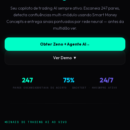
Seu copiloto de trading AI sempre ativo. Escaneia 247 pares,
detecta confluências multi-módulo usando Smart Money
Concepts e entrega sinais pontuados por rede neural — antes da
multidão ver.
Obter Zeno + Agente AI
→
Ver Demo ▼
247
75%
24/7
PARES ESCANEADOS
TAXA DE ACERTO · BACKTEST · 4H
SEMPRE ATIVO
SINAIS DE TRADING AI AO VIVO