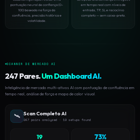
pontuação neural de confiança (0–
em tempo real com níveis de
100) baseada na força da
entrada, TP, SL e raciocínio
confluência, precisão histórica e
completo — sem caixa-preta.
volatilidade.
SCANNER DE MERCADO AI
247 Pares.
Um Dashboard AI.
Inteligência de mercado multi-ativos AI com pontuação de confluência em
tempo real, análise de força e mapa de calor visual.
Scan Completo AI
🛰
247 pairs analyzed · 19 setups found
19
73%