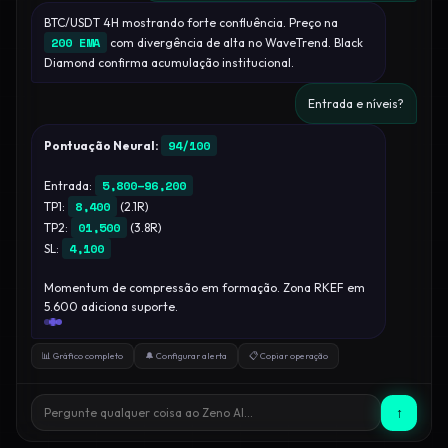
BTC/USDT 4H mostrando forte confluência. Preço na
200 EMA
com divergência de alta no WaveTrend. Black
Diamond confirma acumulação institucional.
Entrada e níveis?
94/100
Pontuação Neural:
5,800–96,200
Entrada:
8,400
TP1:
(2.1R)
01,500
TP2:
(3.8R)
4,100
SL:
Momentum de compressão em formação. Zona RKEF em
5.600 adiciona suporte.
📊 Gráfico completo
🔔 Configurar alerta
📋 Copiar operação
↑