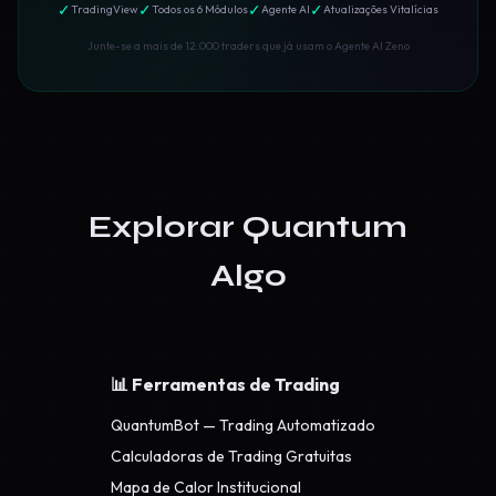
✓
✓
✓
✓
TradingView
Todos os 6 Módulos
Agente AI
Atualizações Vitalícias
Junte-se a mais de 12.000 traders que já usam o Agente AI Zeno
Explorar Quantum
Algo
📊 Ferramentas de Trading
QuantumBot — Trading Automatizado
Calculadoras de Trading Gratuitas
Mapa de Calor Institucional