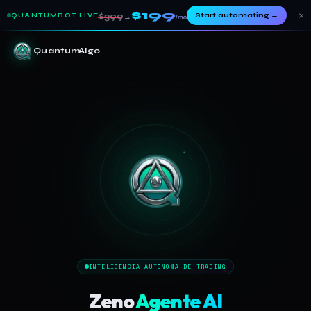
$199
×
Start automating
→
$399
QUANTUMBOT LIVE
→
/mo
Quantum
Algo
INTELIGÊNCIA AUTÔNOMA DE TRADING
Zeno
Agente AI