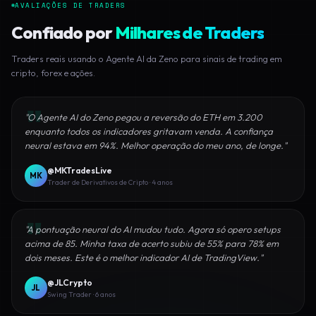
AVALIAÇÕES DE TRADERS
Confiado por
Milhares de Traders
Traders reais usando o Agente AI da Zeno para sinais de trading em
cripto, forex e ações.
"O Agente AI do Zeno pegou a reversão do ETH em 3.200
enquanto todos os indicadores gritavam venda. A confiança
neural estava em 94%. Melhor operação do meu ano, de longe."
@MKTradesLive
MK
Trader de Derivativos de Cripto · 4 anos
"A pontuação neural do AI mudou tudo. Agora só opero setups
acima de 85. Minha taxa de acerto subiu de 55% para 78% em
dois meses. Este é o melhor indicador AI de TradingView."
@JLCrypto
JL
Swing Trader · 6 anos