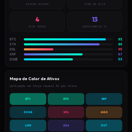
SETUPS ATIVOS
VIÉS DE ALTA
4
13
ALTO RISCO
CONFLUÊNCIA 3+
BTC
91
ETH
90
SOL
45
XRP
67
DOGE
53
Mapa de Calor de Ativos
pontuação de força neural AI por ativo
BTC
ETH
XRP
DOGE
SOL
AVAX
LINK
ADA
DOT