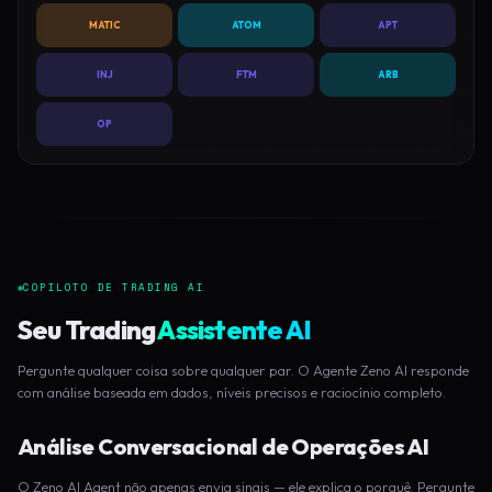
MATIC
ATOM
APT
INJ
FTM
ARB
OP
COPILOTO DE TRADING AI
Seu Trading
Assistente AI
Pergunte qualquer coisa sobre qualquer par. O Agente Zeno AI responde
com análise baseada em dados, níveis precisos e raciocínio completo.
Análise Conversacional de Operações AI
O Zeno AI Agent não apenas envia sinais — ele explica o porquê. Pergunte