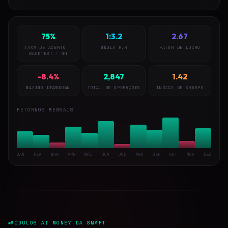
75%
1:3.2
2.67
TAXA DE ACERTO ·
MÉDIA R:R
FATOR DE LUCRO
BACKTEST · 4H
-8.4%
2,847
1.42
MÁXIMO DRAWDOWN
TOTAL DE OPERAÇÕES
ÍNDICE DE SHARPE
RETORNOS MENSAIS
JAN
FEV
MAR
APR
MAI
JUN
JUL
AGO
SEP
OUT
NOV
DEZ
MÓDULOS AI MONEY DA SMART