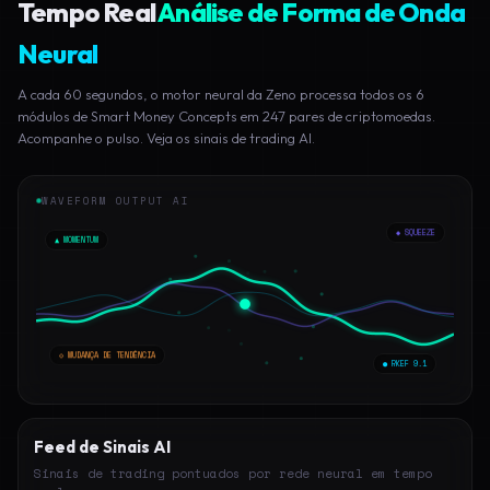
Tempo Real
Análise de Forma de Onda
Neural
A cada 60 segundos, o motor neural da Zeno processa todos os 6
módulos de Smart Money Concepts em 247 pares de criptomoedas.
Acompanhe o pulso. Veja os sinais de trading AI.
WAVEFORM OUTPUT AI
◆ SQUEEZE
▲ MOMENTUM
◇ MUDANÇA DE TENDÊNCIA
● RKEF 9.1
Feed de Sinais AI
Sinais de trading pontuados por rede neural em tempo