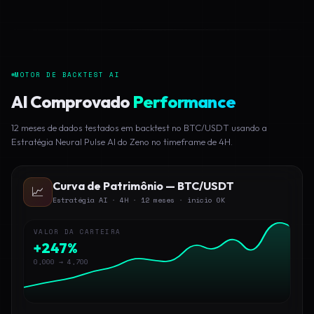
MOTOR DE BACKTEST AI
AI Comprovado
Performance
12 meses de dados testados em backtest no BTC/USDT usando a
Estratégia Neural Pulse AI do Zeno no timeframe de 4H.
Curva de Patrimônio — BTC/USDT
📈
Estratégia AI · 4H · 12 meses · início 0K
VALOR DA CARTEIRA
+247%
0,000 → 4,700