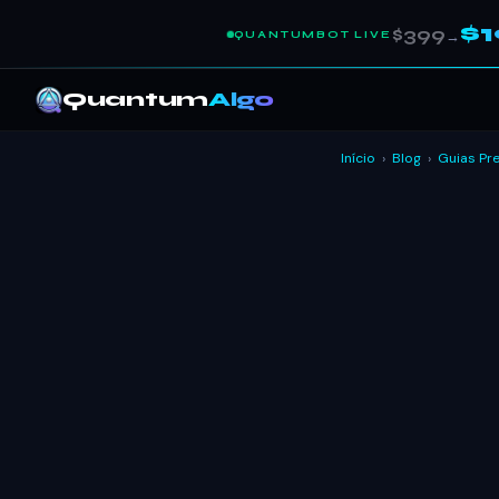
$
$399
QUANTUMBOT LIVE
→
Quantum
Algo
Início
›
Blog
›
Guias Pr