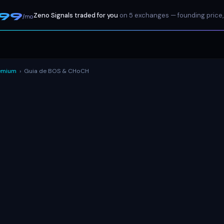
199
Zeno Signals traded for you
on 5 exchanges — founding price,
/mo
emium
›
Guia de BOS & CHoCH