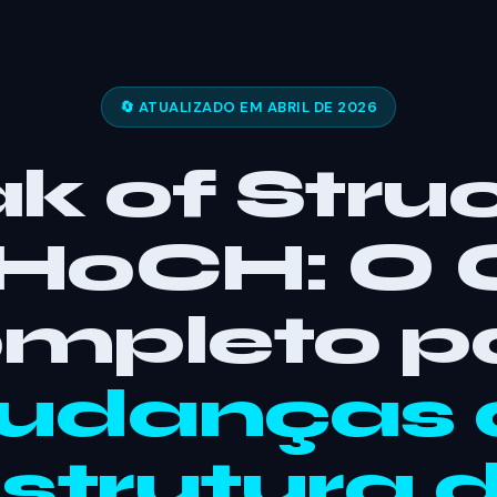
🔄 ATUALIZADO EM ABRIL DE 2026
k of Stru
HoCH: O 
mpleto p
udanças 
strutura 