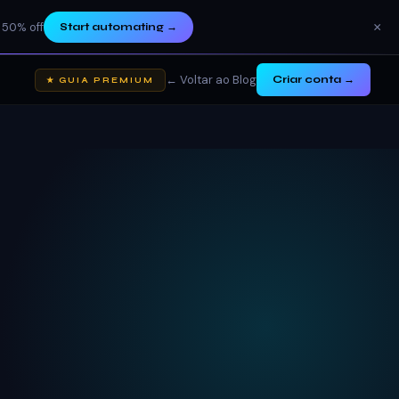
×
 50% off
Start automating
→
← Voltar ao Blog
Criar conta →
★ GUIA PREMIUM