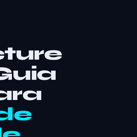
cture
Guia
ara
de
de