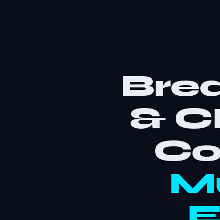
Brea
& C
Co
M
E