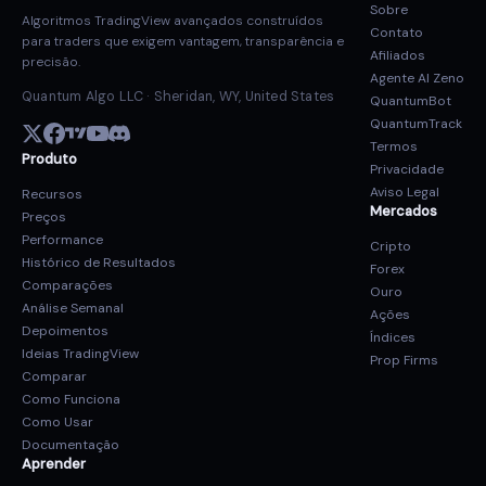
Sobre
Algoritmos TradingView avançados construídos
Contato
para traders que exigem vantagem, transparência e
Afiliados
precisão.
Agente AI Zeno
Quantum Algo LLC · Sheridan, WY, United States
QuantumBot
QuantumTrack
Termos
Produto
Privacidade
Aviso Legal
Recursos
Mercados
Preços
Performance
Cripto
Histórico de Resultados
Forex
Comparações
Ouro
Análise Semanal
Ações
Depoimentos
Índices
Ideias TradingView
Prop Firms
Comparar
Como Funciona
Como Usar
Documentação
Aprender