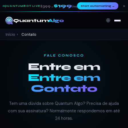
$199
×
$399
Start automating
→
QUANTUMBOT LIVE
→
/mo
🌐
Quantum
Algo
Início
›
Contato
FALE CONOSCO
Entre em
Entre em
Contato
Tem uma dúvida sobre Quantum Algo? Precisa de ajuda
com sua assinatura? Normalmente respondemos em até
24 horas.