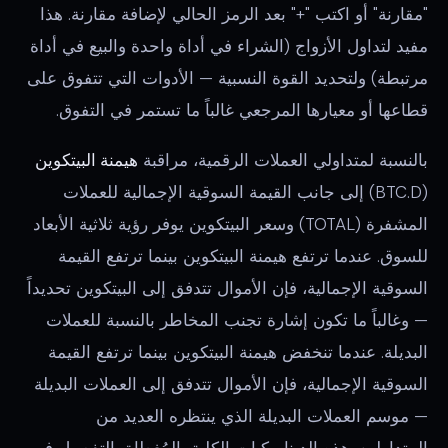
"مقارنة" أو اكتب "+" بعد الرمز الحالي لإضافة مقارنة. هذا
مفيد لتداول الأزواج (الشراء في أداة واحدة والبيع في أداة
مرتبطة) ولتحديد القوة النسبية — الأدوات التي تتفوق على
قطاعها أو معيارها المرجعي غالباً ما تستمر في التفوق.
بالنسبة لمتداولي العملات الرقمية، مراقبة
هيمنة البيتكوين
(BTC.D) إلى جانب القيمة السوقية الإجمالية للعملات
المشفرة (TOTAL) وسعر البيتكوين يوفر رؤية ثلاثية الأبعاد
للسوق. عندما ترتفع هيمنة البيتكوين بينما ترتفع القيمة
السوقية الإجمالية، فإن الأموال تتدفق إلى البيتكوين تحديداً
— وغالباً ما تكون إشارة تجنب المخاطر بالنسبة للعملات
البديلة. عندما تنخفض هيمنة البيتكوين بينما ترتفع القيمة
السوقية الإجمالية، فإن الأموال تتدفق إلى العملات البديلة
— موسم العملات البديلة الذي ينتظره العديد من
المتداولين. هذه الديناميكيات الكلية، المُغطاة بالتفصيل في