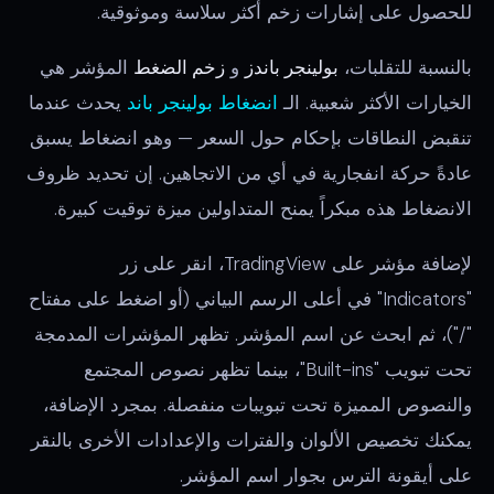
للحصول على إشارات زخم أكثر سلاسة وموثوقية.
بالنسبة للتقلبات،
بولينجر باندز
و
زخم الضغط
المؤشر هي
الخيارات الأكثر شعبية. الـ
انضغاط بولينجر باند
يحدث عندما
تنقبض النطاقات بإحكام حول السعر — وهو انضغاط يسبق
عادةً حركة انفجارية في أي من الاتجاهين. إن تحديد ظروف
الانضغاط هذه مبكراً يمنح المتداولين ميزة توقيت كبيرة.
لإضافة مؤشر على TradingView، انقر على زر
"Indicators" في أعلى الرسم البياني (أو اضغط على مفتاح
"/")، ثم ابحث عن اسم المؤشر. تظهر المؤشرات المدمجة
تحت تبويب "Built-ins"، بينما تظهر نصوص المجتمع
والنصوص المميزة تحت تبويبات منفصلة. بمجرد الإضافة،
يمكنك تخصيص الألوان والفترات والإعدادات الأخرى بالنقر
على أيقونة الترس بجوار اسم المؤشر.