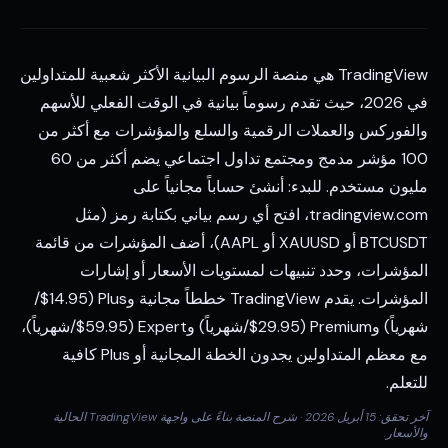
TradingView هي منصة الرسوم البيانية الأكثر شعبية للمتداولين
في 2026، حيث تقدم رسوماً بيانية في الوقت الفعلي للأسهم
والفوركس والعملات الرقمية والسلع والمؤشرات مع أكثر من
100 مؤشر مدمج ومجتمع تداول اجتماعي يضم أكثر من 60
مليون مستخدم. للبدء: أنشئ حساباً مجانياً على
tradingview.com، افتح أي رسم بياني بكتابة رمز (مثل
BTCUSDT أو XAUUSD أو AAPL)، أضف المؤشرات من قائمة
المؤشرات، وحدد تنبيهات لمستويات الأسعار أو إشارات
المؤشرات. يقدم TradingView خططاً مجانية وPlus ($14.95/
شهرياً) وPremium ($29.95/شهرياً) وExpert ($59.95/شهرياً)،
مع معظم المتداولين يجدون الخطة المجانية أو Plus كافية
للتعلم.
آخر تحقق: 15 أبريل 2026 · شرح المنصة بناءً على واجهة TradingView الحالية
والأسعار.