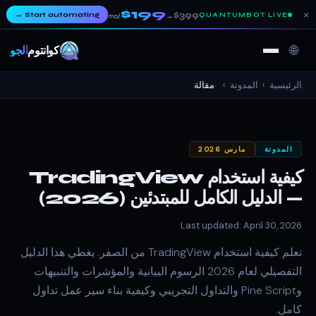
$199
×
→
Start automating
$399
QUANTUMBOT LIVE
→
/mo
🌐
كوانتوم
ألجو
الرئيسية
›
المدونة
›
مقالة
المدونة
مارس 2026
كيفية استخدام TradingView
— الدليل الكامل للمبتدئين (2026)
Last updated: April 30, 2026
تعلم كيفية استخدام TradingView من الصفر. يغطي هذا الدليل
التفصيلي لعام 2026 الرسوم البيانية والمؤشرات والتنبيهات
وPine Script والتداول التجريبي وكيفية بناء سير عمل تداول
كامل.