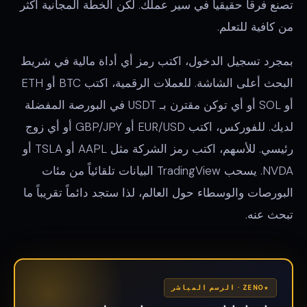
تصنع فرقاً حقيقياً في سير عملك. لكن الخطة المجانية أكثر
من كافية للتعلم.
بمجرد تسجيل الدخول، اكتب رمز أي أداة مالية في شريط
البحث أعلى الشاشة. للعملات الرقمية، اكتب BTC أو ETH
أو SOL أو أي توكن مقترن بـ USDT في البورصة المفضلة
لديك. للفوركس، اكتب EUR/USD أو GBP/JPY أو أي زوج
رئيسي. للأسهم، اكتب رمز الشركة مثل AAPL أو TSLA أو
NVDA. يسحب TradingView البيانات تلقائياً من مئات
البورصات والوسطاء حول العالم، لذا ستجد دائماً تقريباً ما
تبحث عنه.
ZENO · الرسم المباشر