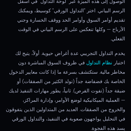
الوصول إلى هذه الميزة عبر "لوحة التداول" في أسفل
الرسم البياني. اختر "التداول الورقي" كوسيط، ويمكنك
تقديم أوامر السوق وأوامر الحد ووقف الخسارة وجني
الأرباح — وكلها تنعكس على الرسم البياني في الوقت
الفعلي.
يخدم التداول التجريبي عدة أغراض حيوية. أولاً، يتيح لك
اختبار
نظام التداول
في ظروف السوق المباشرة دون
مخاطر مالية. ستكتشف بسرعة ما إذا كانت معايير الدخول
الخاصة بك فضفاضة جداً (تولد الكثير من الصفقات) أو
ضيقة جداً (تفوت الفرص). ثانياً، يطور مهارات التنفيذ لديك
— العملية الميكانيكية لوضع الأوامر، وإدارة المراكز،
والخروج من الصفقات. العديد من المتداولين الذين يتفوقون
في التحليل يواجهون صعوبة في التنفيذ، والتداول الورقي
يسد هذه الفجوة.