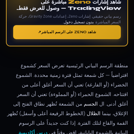
شاهد إشارات
Zeno
مباشرة على
TradingView — وصول للعرض فقط.
رسم بياني حقيقي. إشارات Zeno، إعدادات Gravity Zone، حركة
السعر المباشرة.
بدون تسجيل دخول.
شاهد ZENO على الرسم المباشر
منطقة الرسم البياني الرئيسية تعرض السعر كشموع
افتراضياً — كل شمعة تمثل فترة زمنية محددة. الشموع
الخضراء (أو الفارغة) تعني أن السعر أغلق أعلى من
افتتاحه. الشموع الحمراء (أو المملوءة) تعني أن السعر
أغلق أدنى. ال
الجسم
من الشمعة تُظهر نطاق الفتح إلى
الإغلاق، بينما
الظلال
(الخطوط الرفيعة أعلى وأسفل) تُظهر
القمة والقاع لتلك الفترة. إذا كنت جديداً على الرسوم
البيانية بالشموع اليابانية، اقضِ وقتاً في
درس أكاديمية