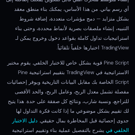
أي رسم بياني. من هذا الأساس، يمكنك بناء منطق معقد
بشكل متزايد — دمج مؤشرات متعددة، إضافة شروط
التنبيه، إنشاء ملصقات بصرية لأنماط محددة، وحتى بناء
استراتيجيات تداول كاملة بقواعد دخول وخروج يمكن لـ
TradingView اختبارها خلفياً تلقائياً.
Pine Script قوية بشكل خاص للاختبار الخلفي. يقوم مختبر
الاستراتيجية في TradingView بتقييم استراتيجية Pine
Script الخاصة بك مقابل البيانات التاريخية ويوفر إحصائيات
مفصلة تشمل معدل الربح، وعامل الربح، والحد الأقصى
للتراجع، ونسبة شارب، ونتائج كل صفقة على حدة. هذا يتيح
لك تقييم بشكل موضوعي ما إذا كانت فكرة التداول لها
جدوى إحصائية قبل المخاطرة بمال حقيقي.
دليل الاختبار
الخلفي في
يشرح بالتفصيل عملية بناء وتقييم استراتيجية