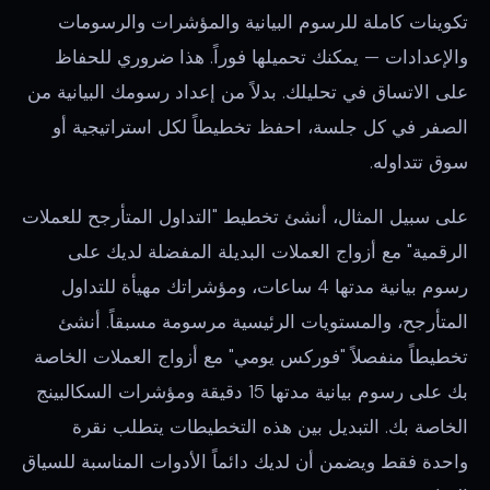
تكوينات كاملة للرسوم البيانية والمؤشرات والرسومات
والإعدادات — يمكنك تحميلها فوراً. هذا ضروري للحفاظ
على الاتساق في تحليلك. بدلاً من إعداد رسومك البيانية من
الصفر في كل جلسة، احفظ تخطيطاً لكل استراتيجية أو
سوق تتداوله.
على سبيل المثال، أنشئ تخطيط "التداول المتأرجح للعملات
الرقمية" مع أزواج العملات البديلة المفضلة لديك على
رسوم بيانية مدتها 4 ساعات، ومؤشراتك مهيأة للتداول
المتأرجح، والمستويات الرئيسية مرسومة مسبقاً. أنشئ
تخطيطاً منفصلاً "فوركس يومي" مع أزواج العملات الخاصة
بك على رسوم بيانية مدتها 15 دقيقة ومؤشرات السكالبينج
الخاصة بك. التبديل بين هذه التخطيطات يتطلب نقرة
واحدة فقط ويضمن أن لديك دائماً الأدوات المناسبة للسياق