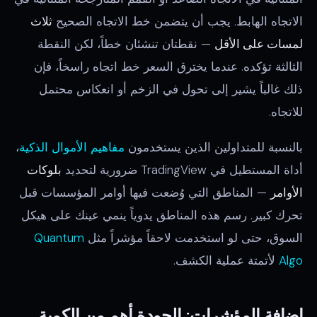
الاتجاه الهابط. يجب أن يتضمن خط الاتجاه الصحيح
ثلاث
لمسات على الأقل
— نقطتان تنشئان خطاً، لكن النقطة
الثالثة تؤكده. عندما يخترق السعر خط اتجاه راسخاً، فإن
ذلك غالباً يشير إلى تحول في الزخم أو انعكاس محتمل
للاتجاه.
بالنسبة للمتداولين الذين يستخدمون
مفاهيم الأموال الذكية
،
أداة المستطيل في TradingView ضرورية لتحديد
بلوكات
الأوامر
— المناطق التي وُضعت فيها أوامر المؤسسات قبل
تحرك كبير. رسم هذه المناطق يدوياً ينمي عينك على هيكل
السوق، حتى لو استخدمت لاحقاً مؤشراً مثل
Quantum
Algo
لأتمتة عملية الكشف.
إضافة المؤشرات: الجودة أهم من الكمية