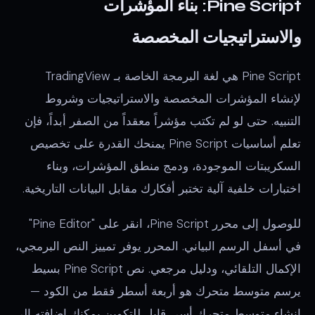
Pine Script: بناء المؤشرات
والاستراتيجيات المخصصة
Pine Script هي لغة البرمجة الخاصة بـ TradingView
لإنشاء المؤشرات المخصصة والاستراتيجيات وشروط
التنبيه. حتى لو لم تكتب مؤشراً معقداً من الصفر أبداً، فإن
تعلم أساسيات Pine Script يمنحك القدرة على تخصيص
السكريبتات الموجودة، ودمج منطق المؤشرات، وبناء
اختبارات خلفية آلية تختبر أفكارك مقابل البيانات التاريخية.
للوصول إلى محرر Pine Script، انقر على "Pine Editor"
في أسفل الرسم البياني. المحرر يوفر تمييز النص البرمجي،
الإكمال التلقائي، ودليل مرجعي. نص Pine Script بسيط
يرسم متوسط متحرك هو أربعة أسطر فقط من الكود —
إنشاء متوسط متحرك أسي قابل للتكوين يمكنك إضافته إلى