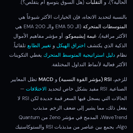
الحالية؟)، و
التقلبات
(هل السوق يتوسع أم يتقلص؟).
بالنسبة لتحديد الاتجاه، فإن الخيارات الأكثر شيوعاً هي
المتوسطات المتحركة
(الـ 50 EMA والـ 200 EMA هي
الأكثر مراقبة)،
غيمة إيشيموكو
، أو مؤشر مفاهيم الأموال
الذكية الذي يكتشف
اختراق الهيكل
و
تغيير الطابع
تلقائياً.
نظام
دليل استراتيجية المتوسط المتحرك
يغطي التكوينات
الأكثر فعالية لأنماط التداول المختلفة.
للزخم،
RSI (مؤشر القوة النسبية)
و
MACD
تظل المعايير
الصناعية. RSI مفيد بشكل خاص لتحديد
الاختلافات
—
الحالات التي يسجل فيها السعر قمة جديدة لكن RSI لا
يفعل ذلك، مما يشير إلى ضعف الزخم. مذبذب
WaveTrend، المدمج في مؤشر Zeno من Quantum
Algo، يجمع بين عناصر من مذبذبات RSI والستوكاستيك