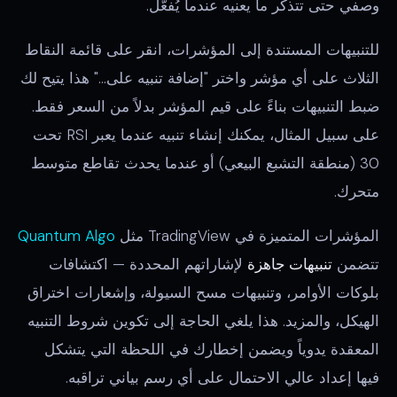
وصفي حتى تتذكر ما يعنيه عندما يُفعّل.
للتنبيهات المستندة إلى المؤشرات، انقر على قائمة النقاط
الثلاث على أي مؤشر واختر "إضافة تنبيه على..." هذا يتيح لك
ضبط التنبيهات بناءً على قيم المؤشر بدلاً من السعر فقط.
على سبيل المثال، يمكنك إنشاء تنبيه عندما يعبر RSI تحت
30 (منطقة التشبع البيعي) أو عندما يحدث تقاطع متوسط
متحرك.
المؤشرات المتميزة في TradingView مثل
Quantum Algo
تتضمن
تنبيهات جاهزة
لإشاراتهم المحددة — اكتشافات
بلوكات الأوامر، وتنبيهات مسح السيولة، وإشعارات اختراق
الهيكل، والمزيد. هذا يلغي الحاجة إلى تكوين شروط التنبيه
المعقدة يدوياً ويضمن إخطارك في اللحظة التي يتشكل
فيها إعداد عالي الاحتمال على أي رسم بياني تراقبه.