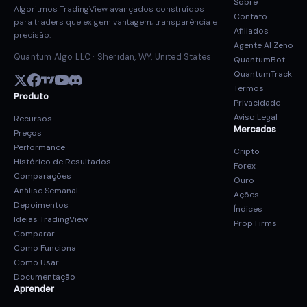
Sobre
Algoritmos TradingView avançados construídos
Contato
para traders que exigem vantagem, transparência e
Afiliados
precisão.
Agente AI Zeno
Quantum Algo LLC · Sheridan, WY, United States
QuantumBot
QuantumTrack
Termos
Produto
Privacidade
Aviso Legal
Recursos
Mercados
Preços
Performance
Cripto
Histórico de Resultados
Forex
Comparações
Ouro
Análise Semanal
Ações
Depoimentos
Índices
Ideias TradingView
Prop Firms
Comparar
Como Funciona
Como Usar
Documentação
Aprender