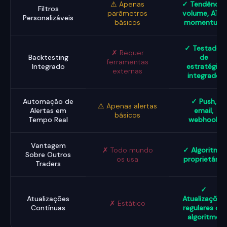
⚠ Apenas
✓ Tendência,
Filtros
parâmetros
volume, ATR,
Personalizáveis
básicos
momentum
✓ Testador
✗ Requer
Backtesting
de
ferramentas
Integrado
estratégia
externas
integrado
Automação de
✓ Push,
⚠ Apenas alertas
Alertas em
email,
básicos
Tempo Real
webhook
Vantagem
✗ Todo mundo
✓ Algoritmo
Sobre Outros
os usa
proprietário
Traders
✓
Atualizações
Atualizações
✗ Estático
Contínuas
regulares do
algoritmo