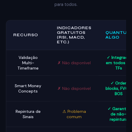
para todos.
INDICADORES
GRATUITOS
QUANTUM
RECURSO
(RSI, MACD,
ALGO
ETC.)
Validação
✓ Integrado
Multi-
✗ Não disponível
em todos os
Timeframe
TFs
✓ Order
Smart Money
✗ Não disponível
blocks, FVGs,
Concepts
BOS
✓ Garantia
Repintura de
⚠ Problema
de não-
Sinais
comum
repintura