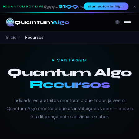
$199
×
$399
Start automating
→
QUANTUMBOT LIVE
→
/mo
🌐
Quantum
Algo
Início
›
Recursos
A VANTAGEM
Quantum Algo
Recursos
Indicadores gratuitos mostram o que todos já veem.
Quantum Algo mostra o que as instituições veem — e essa
é a diferença entre adivinhar e saber.