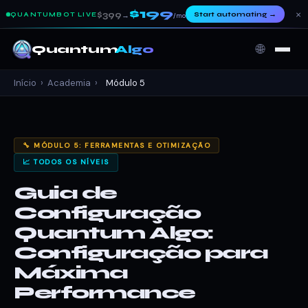
$199
×
$399
Start automating
→
QUANTUMBOT LIVE
→
/mo
🌐
Quantum
Algo
Início
›
Academia
›
Módulo 5
🔧 MÓDULO 5: FERRAMENTAS E OTIMIZAÇÃO
📈 TODOS OS NÍVEIS
Guia de
Configuração
Quantum Algo:
Configuração para
Máxima
Performance