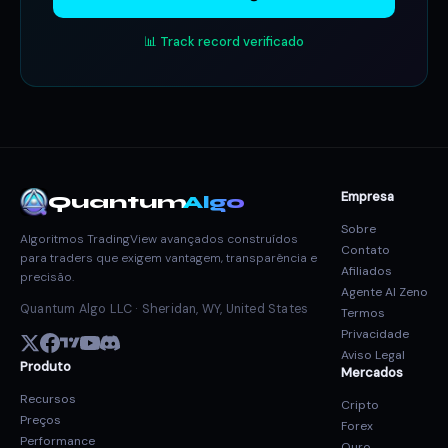
📊 Track record verificado
Empresa
Quantum
Algo
Sobre
Algoritmos TradingView avançados construídos
Contato
para traders que exigem vantagem, transparência e
Afiliados
precisão.
Agente AI Zeno
Quantum Algo LLC · Sheridan, WY, United States
Termos
Privacidade
Aviso Legal
Produto
Mercados
Recursos
Cripto
Preços
Forex
Performance
Ouro