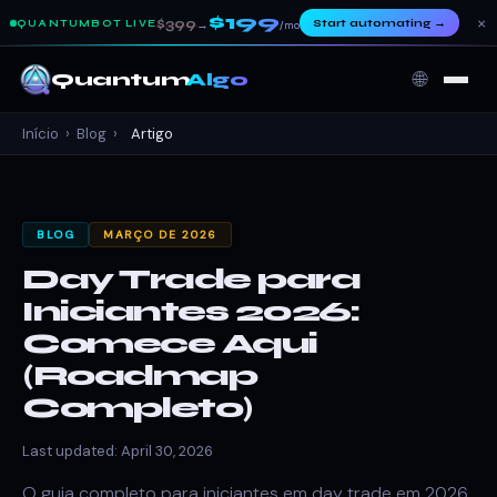
$199
×
$399
Start automating
→
QUANTUMBOT LIVE
→
/mo
🌐
Quantum
Algo
Início
›
Blog
›
Artigo
BLOG
MARÇO DE 2026
Day Trade para
Iniciantes 2026:
Comece Aqui
(Roadmap
Completo)
Last updated: April 30, 2026
O guia completo para iniciantes em day trade em 2026.