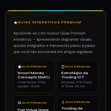
★
GUIAS INTERATIVOS PREMIUM
Aprofunde-se com nossos Guias Premium
interativos — apresentando diagramas visuais,
quizzes integrados e frameworks passo a passo
que você não encontrará em artigos regulares.
🧠
⏰
GUIA PREMIUM
GUIA PREMIUM
Smart Money
Estratégia de
Concepts (SMC)
Trading ICT
Order blocks, FVGs,
Kill zones, OTE, Power
liquidez · 18 min
of Three · 20 min
💧
📊
GUIA PREMIUM
GUIA PREMIUM
Trading de
Fair Value Gaps