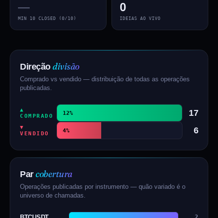
—
0
MIN 10 CLOSED (0/10)
IDEIAS AO VIVO
divisão
Direção
Comprado vs vendido — distribuição de todas as operações
publicadas.
▲
17
12%
COMPRADO
▼
6
4%
VENDIDO
cobertura
Par
Operações publicadas por instrumento — quão variado é o
universo de chamadas.
BTCUSDT
2