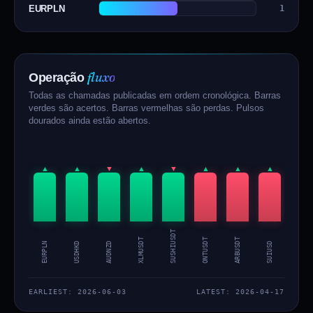
EURPLN
1
fluxo
Operação
Todas as chamadas publicadas em ordem cronológica. Barras
verdes são acertos. Barras vermelhas são perdas. Pulsos
dourados ainda estão abertos.
▲
▲
▼
▲
▼
▲
▲
▲
▲
SUSHIUSDT
BRETTUSDT
XLMUSDT
ONTUSDT
ARBUSDT
EURPLN
USDHKD
AUDNZD
SUIUSD
EARLIEST: 2026-06-03
LATEST: 2026-04-17