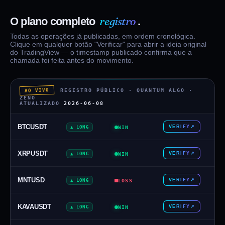
registro
O plano completo
.
Todas as operações já publicadas, em ordem cronológica.
Clique em qualquer botão "Verificar" para abrir a ideia original
do TradingView — o timestamp publicado confirma que a
chamada foi feita antes do movimento.
REGISTRO PÚBLICO · QUANTUM ALGO ·
AO VIVO
ZENO
ATUALIZADO
2026-06-08
BTCUSDT
VERIFY
↗
▲ LONG
WIN
XRPUSDT
VERIFY
↗
▲ LONG
WIN
MNTUSD
VERIFY
↗
▲ LONG
LOSS
KAVAUSDT
VERIFY
↗
▲ LONG
WIN