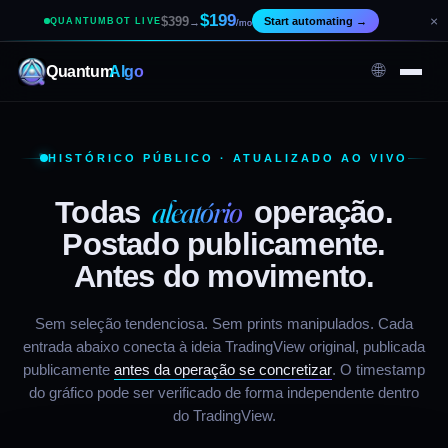
$199
×
$399
Start automating
→
QUANTUMBOT LIVE
→
/mo
🌐
Quantum
Algo
HISTÓRICO PÚBLICO · ATUALIZADO AO VIVO
aleatório
Todas
operação.
Postado publicamente.
Antes do movimento.
Sem seleção tendenciosa. Sem prints manipulados. Cada
entrada abaixo conecta à ideia TradingView original, publicada
publicamente
antes da operação se concretizar
. O timestamp
do gráfico pode ser verificado de forma independente dentro
do TradingView.