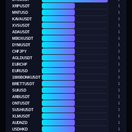
XRPUSDT
1
MNTUSD
1
KAVAUSDT
1
XVSUSDT
1
ADAUSDT
1
MBOXUSDT
1
DYMUSDT
1
CHFJPY
1
AGLDUSDT
1
EURCHF
1
EURUSD
1
1000BONKUSDT
1
BRETTUSDT
1
SUIUSD
1
ARBUSDT
1
ONTUSDT
1
SUSHIUSDT
1
XLMUSDT
1
AUDNZD
1
USDHKD
1