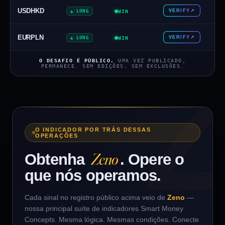
USDHKD
VERIFY
↗
▲ LONG
WIN
EURPLN
VERIFY
↗
▲ LONG
WIN
O DESAFIO É PÚBLICO.
UMA VEZ PUBLICADO,
PERMANECE. SEM EDIÇÕES. SEM EXCLUSÕES.
O INDICADOR POR TRÁS DESSAS
OPERAÇÕES
Zeno
Obtenha
. Opere o
que nós operamos.
Cada sinal no registro público acima veio de
Zeno
—
nossa principal suíte de indicadores Smart Money
Concepts. Mesma lógica. Mesmas condições. Conecte