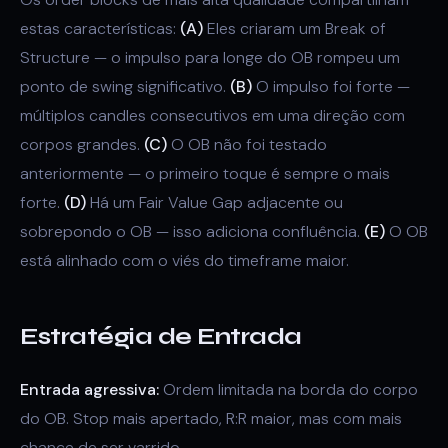
estas características:
(A)
Eles criaram um Break of
Structure — o impulso para longe do OB rompeu um
ponto de swing significativo.
(B)
O impulso foi forte —
múltiplos candles consecutivos em uma direção com
corpos grandes.
(C)
O OB não foi testado
anteriormente — o primeiro toque é sempre o mais
forte.
(D)
Há um Fair Value Gap adjacente ou
sobrepondo o OB — isso adiciona confluência.
(E)
O OB
está alinhado com o viés do timeframe maior.
Estratégia de Entrada
Entrada agressiva:
Ordem limitada na borda do corpo
do OB. Stop mais apertado, R:R maior, mas com mais
chance de ser varrido.