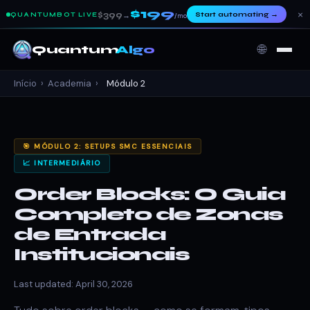
$199
×
$399
Start automating
→
QUANTUMBOT LIVE
→
/mo
🌐
Quantum
Algo
Início
›
Academia
›
Módulo 2
🎯 MÓDULO 2: SETUPS SMC ESSENCIAIS
📈 INTERMEDIÁRIO
Order Blocks: O Guia
Completo de Zonas
de Entrada
Institucionais
Last updated: April 30, 2026