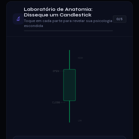
Laboratório de Anatomia:
Disseque um Candlestick
🔬
0/5
Toque em cada parte para revelar sua psicologia
escondida
HIGH
OPEN
CLOSE
LOW