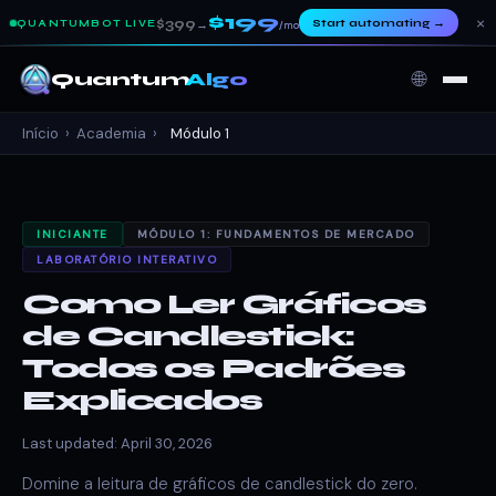
$199
×
$399
Start automating
→
QUANTUMBOT LIVE
→
/mo
🌐
Quantum
Algo
Início
›
Academia
›
Módulo 1
INICIANTE
MÓDULO 1: FUNDAMENTOS DE MERCADO
LABORATÓRIO INTERATIVO
Como Ler Gráficos
de Candlestick:
Todos os Padrões
Explicados
Last updated: April 30, 2026
Domine a leitura de gráficos de candlestick do zero.