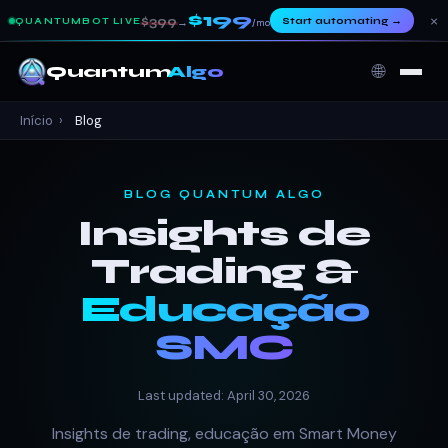
$199
×
$399
Start automating
→
QUANTUMBOT LIVE
→
/mo
🌐
Quantum
Algo
Início
›
Blog
BLOG QUANTUM ALGO
Insights de
Trading &
Educação
SMC
Last updated: April 30, 2026
Insights de trading, educação em Smart Money