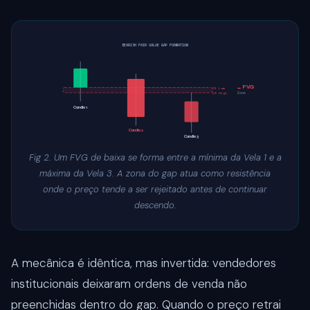
BEARISH FAIR VALUE GAP FORMATION
← FVG
C1 Low
Zone
C3 High
Candle 1
Candle 2
Candle 3
Fig 2. Um FVG de baixa se forma entre a mínima da Vela 1 e a
máxima da Vela 3. A zona do gap atua como resistência
onde o preço tende a ser rejeitado antes de continuar
descendo.
A mecânica é idêntica, mas invertida: vendedores
institucionais deixaram ordens de venda não
preenchidas dentro do gap. Quando o preço retrai