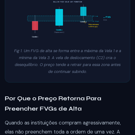
BULLISH FAIR VALUE GAP FORMATION
C3 Low
← FVG
Zone
C1 High
Candle 3
Price retraces
to fill the gap
Candle 2
(Displacement)
Candle 1
Fig 1. Um FVG de alta se forma entre a máxima da Vela 1 e a
mínima da Vela 3. A vela de deslocamento (C2) cria o
desequilíbrio. O preço tende a retrair para essa zona antes
de continuar subindo.
Por Que o Preço Retorna Para
Preencher FVGs de Alta
Quando as instituições compram agressivamente,
elas não preenchem toda a ordem de uma vez. A