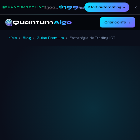
$199
×
$399
Start automating
→
QUANTUMBOT LIVE
→
/mo
Quantum
Algo
Criar conta →
Início
›
Blog
›
Guias Premium
›
Estratégia de Trading ICT