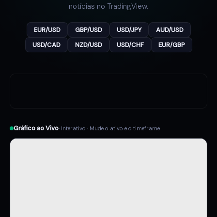
notícias no TradingView.
EUR/USD
GBP/USD
USD/JPY
AUD/USD
USD/CAD
NZD/USD
USD/CHF
EUR/GBP
Gráfico ao Vivo
· Interativo · Mude o ativo e o timeframe