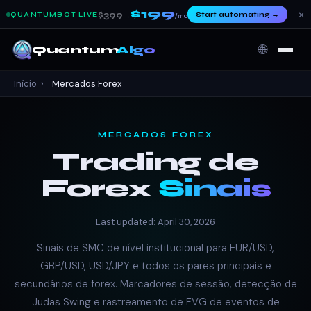
$199
×
$399
Start automating
→
QUANTUMBOT LIVE
→
/mo
🌐
Quantum
Algo
Início
›
Mercados Forex
MERCADOS FOREX
Trading de
Forex
Sinais
Last updated: April 30, 2026
Sinais de SMC de nível institucional para EUR/USD,
GBP/USD, USD/JPY e todos os pares principais e
secundários de forex. Marcadores de sessão, detecção de
Judas Swing e rastreamento de FVG de eventos de