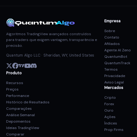
Empresa
Quantum
Algo
Sobre
Algoritmos TradingView avançados construídos
Contato
para traders que exigem vantagem, transparência e
Afiliados
precisão.
Agente AI Zeno
Quantum Algo LLC · Sheridan, WY, United States
QuantumBot
QuantumTrack
Termos
Produto
Privacidade
Aviso Legal
Recursos
Mercados
Preços
Performance
Cripto
Histórico de Resultados
Forex
Comparações
Ouro
Análise Semanal
Ações
Depoimentos
Índices
Ideias TradingView
Prop Firms
Comparar