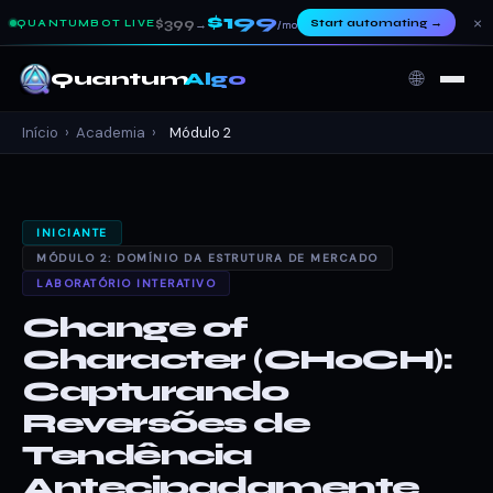
$199
×
$399
Start automating
→
QUANTUMBOT LIVE
→
/mo
🌐
Quantum
Algo
Início
›
Academia
›
Módulo 2
INICIANTE
MÓDULO 2: DOMÍNIO DA ESTRUTURA DE MERCADO
LABORATÓRIO INTERATIVO
Change of
Character (CHoCH):
Capturando
Reversões de
Tendência
Antecipadamente