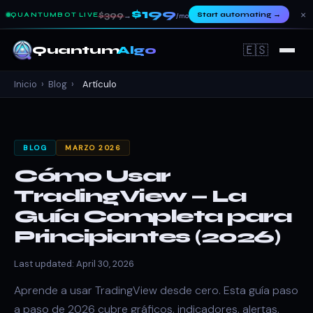
$199
×
$399
Start automating
→
QUANTUMBOT LIVE
→
/mo
🇪🇸
Quantum
Algo
Inicio
›
Blog
›
Artículo
BLOG
MARZO 2026
Cómo Usar
TradingView — La
Guía Completa para
Principiantes (2026)
Last updated: April 30, 2026
Aprende a usar TradingView desde cero. Esta guía paso
a paso de 2026 cubre gráficos, indicadores, alertas,