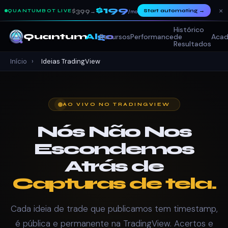
$199
×
$399
Start automating
→
QUANTUMBOT LIVE
→
/mo
Histórico
Quantum
Algo
Recursos
Performance
de
Acad
Resultados
Início
›
Ideias TradingView
AO VIVO NO TRADINGVIEW
Nós Não Nos
Escondemos
Atrás de
Capturas de tela.
Cada ideia de trade que publicamos tem timestamp,
é pública e permanente na TradingView. Acertos e