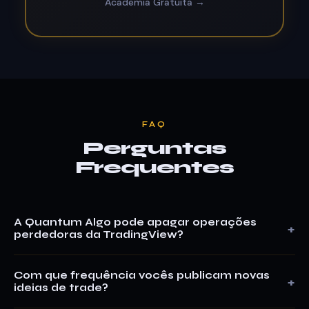
Academia Gratuita →
FAQ
Perguntas
Frequentes
A Quantum Algo pode apagar operações
perdedoras da TradingView?
Não. O TradingView não permite que ideias publicadas sejam
deletadas ou alteradas de público para privado. Esta é uma
Com que frequência vocês publicam novas
regra da plataforma TradingView projetada para prevenir
ideias de trade?
exatamente esse tipo de manipulação. Cada operação que
Publicamos novos setups regularmente conforme o