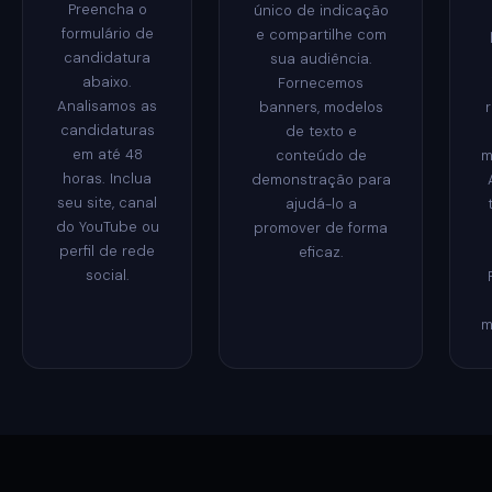
Preencha o
único de indicação
formulário de
e compartilhe com
candidatura
sua audiência.
abaixo.
Fornecemos
Analisamos as
banners, modelos
candidaturas
de texto e
em até 48
conteúdo de
m
horas. Inclua
demonstração para
seu site, canal
ajudá-lo a
do YouTube ou
promover de forma
perfil de rede
eficaz.
social.
m