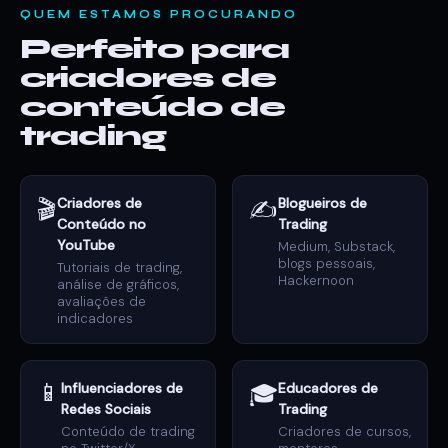
QUEM ESTAMOS PROCURANDO
Perfeito para
criadores de
conteúdo de
trading
🎬
Criadores de
✍️
Blogueiros de
Conteúdo no
Trading
YouTube
Medium, Substack,
blogs pessoais,
Tutoriais de trading,
Hackernoon
análise de gráficos,
avaliações de
indicadores
📱
Influenciadores de
🎓
Educadores de
Redes Sociais
Trading
Conteúdo de trading
Criadores de cursos,