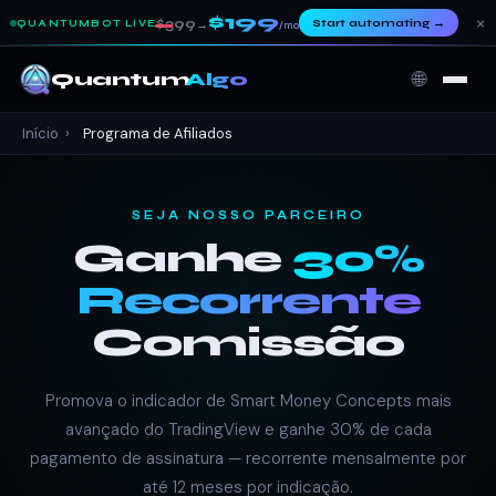
$199
×
$399
Start automating
→
QUANTUMBOT LIVE
→
/mo
🌐
Quantum
Algo
Início
›
Programa de Afiliados
SEJA NOSSO PARCEIRO
Ganhe
30%
Recorrente
Comissão
Promova o indicador de Smart Money Concepts mais
avançado do TradingView e ganhe 30% de cada
pagamento de assinatura — recorrente mensalmente por
até 12 meses por indicação.