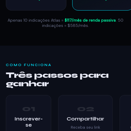
Apenas 10 indicações Atlas =
$117/mês de renda passiva
. 50
indicações = $585/mês.
COMO FUNCIONA
Três passos para
ganhar
01
02
Inscrever-
Compartilhar
se
Receba seu link