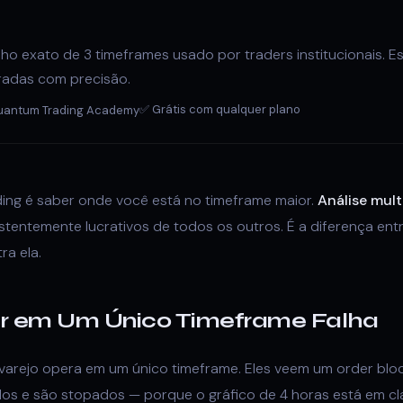
ho exato de 3 timeframes usado por traders institucionais. E
radas com precisão.
✅ Grátis com qualquer plano
uantum Trading Academy
ing é saber onde você está no timeframe maior.
Análise mul
stentemente lucrativos de todos os outros. É a diferença ent
ra ela.
ar em Um Único Timeframe Falha
 varejo opera em um único timeframe. Eles veem um order block
s e são stopados — porque o gráfico de 4 horas está em cla