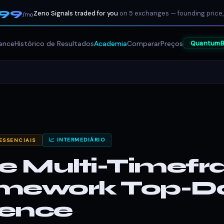
199
Zeno Signals traded for you
on 5 exchanges — founding price,
/mo
ance
Histórico de Resultados
Academia
Comparar
Preços
QuantumB
📈 INTERMEDIÁRIO
ESSENCIAIS
se Multi-Timef
amework Top-
ence