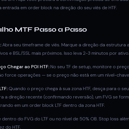
entrada em order block na direção do seu viés de HTF.
alho MTF Passo a Passo
:
Abra seu timeframe de viés. Marque a direção da estrutura a
tivos e BSL/SSL mais próximos. Isso leva 2-3 minutos por ativo
eço Chegar ao POI HTF:
No seu TF de setup, monitore o preç
Não force operações — se o preço não está em um nível-chave
LTF:
Quando o preço chega à sua zona HTF, desça para o seu
a a direção recente (confirmando reversão), um FVG se for
rando em um order block LTF dentro da zona HTF.
 dentro do FVG do LTF ou no nível de 50% OB. Stop loss além 
dez do HTF.