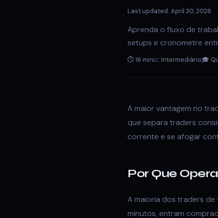
Last updated: April 30, 2026
Aprenda o fluxo de trabal
setups e cronometre ent
⏱ 16 min
📈 Intermediário
🎓 Q
A maior vantagem no trad
que separa traders consi
corrente e se afogar cont
Por Que Oper
A maioria dos traders de
minutos, entram comprado