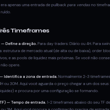
M era apenas uma entrada de pullback
para vendas
no timefra
ruído.
Três Timeframes
 — Define a direção.
Para day traders: Diário ou 4H. Para swi
ica: estrutura de mercado atual (de alta ou de baixa), order bl
ativos, e as pools de liquidez mais próximas. Se você não con
, não opere.
 Identifica a zona de entrada.
Normalmente 2-3 timeframes 
o 1H ou 30M. Aqui você aguarda o preço chegar a um dos seus
liquidez) e procura por uma configuração se formando.
LTF) — Tempo de entrada.
1-2 timeframes abaixo do seu TF de
M ou 3M. Aqui você procura a confirmação precisa de entrad