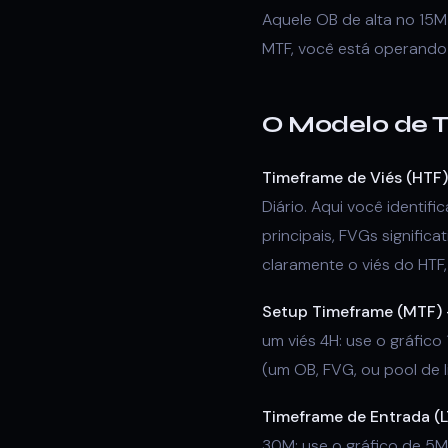
Aquele OB de alta no 15
MTF, você está operando 
O Modelo de 
Timeframe de Viés (HTF)
Diário. Aqui você identif
principais, FVGs signific
claramente o viés do HTF
Setup Timeframe (MTF) —
um viés 4H: use o gráfic
(um OB, FVG, ou pool de 
Timeframe de Entrada (
30M: use o gráfico de 5