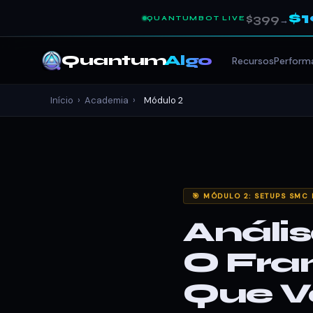
$
$399
QUANTUMBOT LIVE
→
Quantum
Algo
Recursos
Perform
Início
›
Academia
›
Módulo 2
🎯 MÓDULO 2: SETUPS SMC 
Análi
O Fr
Que V