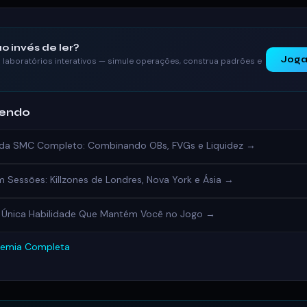
o invés de ler?
Joga
laboratórios interativos — simule operações, construa padrões e
dendo
ada SMC Completo: Combinando OBs, FVGs e Liquidez →
 Sessões: Killzones de Londres, Nova York e Ásia →
A Única Habilidade Que Mantém Você no Jogo →
demia Completa