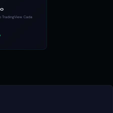
co
o TradingView. Cada
o