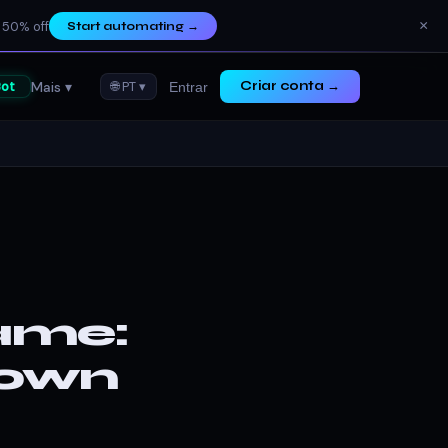
×
 50% off
Start automating
→
Mais ▾
ot
🌐 PT ▾
Criar conta →
Entrar
rame:
Down