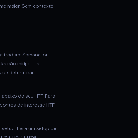
me maior. Sem contexto
ng traders: Semanal ou
ocks não mitigados
segue determinar
abaixo do seu HTF. Para
 pontos de interesse HTF
 setup. Para um setup de
a: um CHoCH, uma