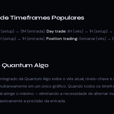
de Timeframes Populares
 (setup) → 5M (entrada).
Day trade:
4H (viés) → 1H (setup) →
H (setup) → 1H (entrada).
Position trading:
Semanal (viés) → D
a Quantum Algo
integrado da Quantum Algo exibe o viés atual, níveis-chave e 
multaneamente em um único gráfico. Quando todos os timefra
nal atinge o máximo — eliminando a necessidade de alternar 
asticamente a precisão da entrada.