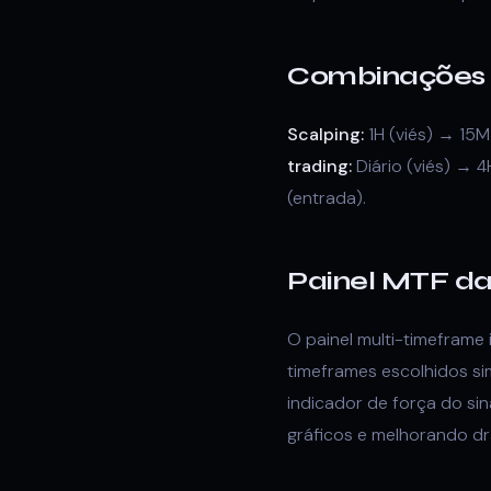
Combinações 
Scalping:
1H (viés) → 15M
trading:
Diário (viés) → 4
(entrada).
Painel MTF d
O painel multi-timeframe 
timeframes escolhidos si
indicador de força do si
gráficos e melhorando dr