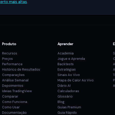
erto mais altas
.
Produto
Aprender
Recursos
Academia
S
Preços
Jogue e Aprenda
C
Performance
Backtests
A
Histórico de Resultados
Estratégias
A
Comparações
Sinais Ao Vivo
T
Análise Semanal
Mapa de Calor Ao Vivo
P
Depoimentos
Diário AI
A
Ideias TradingView
Calculadoras
Comparar
Glossário
Como Funciona
Blog
Como Usar
Guias Premium
Documentação
Guia Rápido