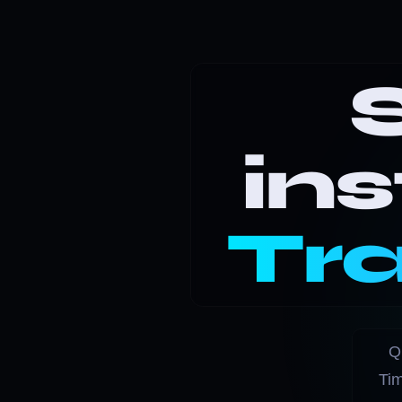
ins
Tra
Q
Tim