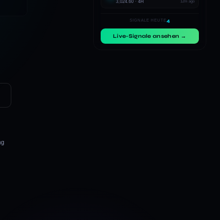
3,024.60 · 4H
12m ago
4
SIGNALE HEUTE
Live-Signale ansehen →
ng