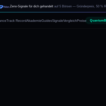
9
Zeno-Signale für dich gehandelt
auf 5 Börsen — Gründerpreis, 50 % R
/Mon.
ance
Track Record
Akademie
Guides
Signale
Vergleich
Preise
QuantumB