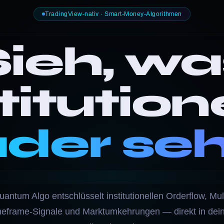
TradingView-nativ · Smart-Money-Algorithmen
Sieh, wa
titution
der se
uantum Algo entschlüsselt institutionellen Orderflow, Mult
eframe-Signale und Marktumkehrungen — direkt in de