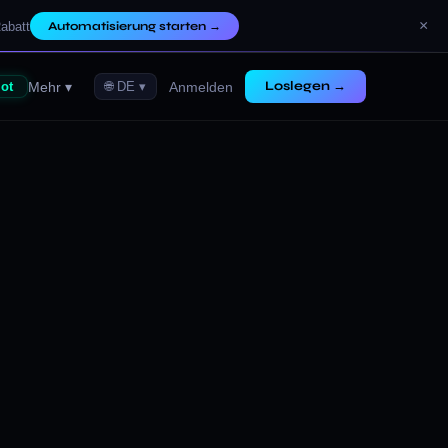
×
abatt
Automatisierung starten
→
Loslegen →
Mehr ▾
Anmelden
ot
🌐 DE ▾