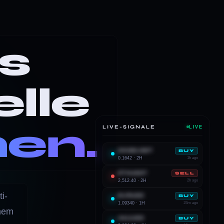
s
elle
hen.
LIVE-SIGNALE
LIVE
DOGEUSDT
BUY
0.1642 · 2H
1h ago
ETHUSDT
SELL
2,512.40 · 2H
2h ago
i-
EURUSD
BUY
1.09340 · 1H
24m ago
inem
XAUUSD
BUY