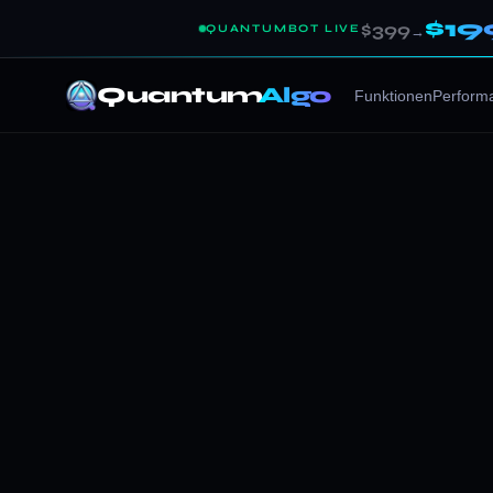
$19
$399
QUANTUMBOT LIVE
→
Quantum
Algo
Funktionen
Perform