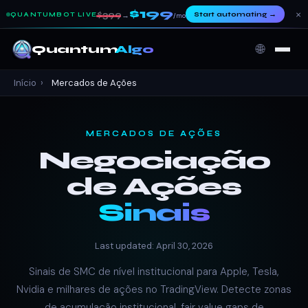
$199
×
$399
Start automating
→
QUANTUMBOT LIVE
→
/mo
🌐
Quantum
Algo
Início
›
Mercados de Ações
MERCADOS DE AÇÕES
Negociação
de Ações
Sinais
Last updated: April 30, 2026
Sinais de SMC de nível institucional para Apple, Tesla,
Nvidia e milhares de ações no TradingView. Detecte zonas
de acumulação institucional, fair value gaps de