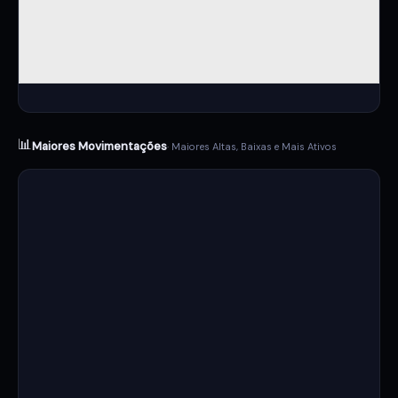
📊
Maiores Movimentações
· Maiores Altas, Baixas e Mais Ativos