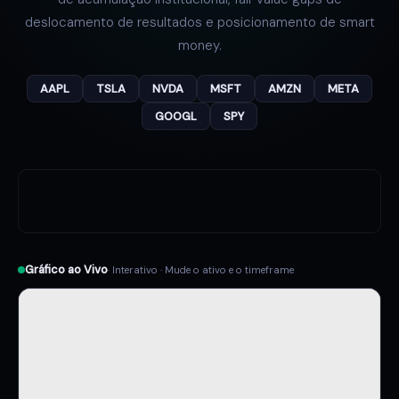
deslocamento de resultados e posicionamento de smart
money.
AAPL
TSLA
NVDA
MSFT
AMZN
META
GOOGL
SPY
Gráfico ao Vivo
· Interativo · Mude o ativo e o timeframe