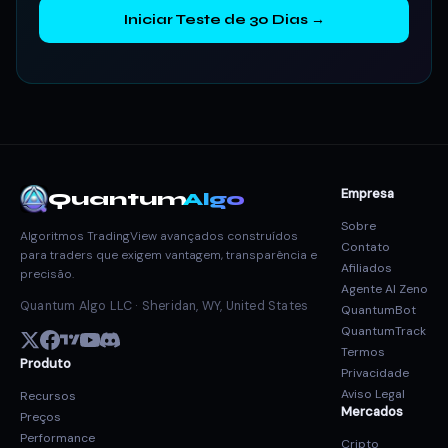
Iniciar Teste de 30 Dias →
Empresa
Quantum
Algo
Sobre
Algoritmos TradingView avançados construídos
Contato
para traders que exigem vantagem, transparência e
Afiliados
precisão.
Agente AI Zeno
Quantum Algo LLC · Sheridan, WY, United States
QuantumBot
QuantumTrack
Termos
Produto
Privacidade
Aviso Legal
Recursos
Mercados
Preços
Performance
Cripto