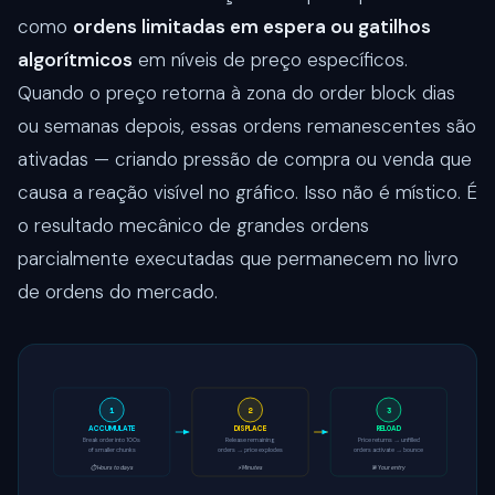
como
ordens limitadas em espera ou gatilhos
algorítmicos
em níveis de preço específicos.
Quando o preço retorna à zona do order block dias
ou semanas depois, essas ordens remanescentes são
ativadas — criando pressão de compra ou venda que
causa a reação visível no gráfico. Isso não é místico. É
o resultado mecânico de grandes ordens
parcialmente executadas que permanecem no livro
de ordens do mercado.
1
2
3
ACCUMULATE
DISPLACE
RELOAD
Break order into 100s
Release remaining
Price returns → unfilled
of smaller chunks
orders → price explodes
orders activate → bounce
⏱ Hours to days
⚡ Minutes
🎯 Your entry