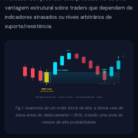
vantagem estrutural sobre traders que dependem de
indicadores atrasados ou níveis arbitrários de
suporte/resistência.
BOS ✓
TP
ENTRY
← DISPLACEMENT →
SL
ORDER BLOCK
(Last bearish candle)
Price leaves the OB zone → returns to retest → institutional orders fill → bounce
Fig 1. Anatomia de um order block de alta: a última vela de
baixa antes do deslocamento + BOS, criando uma zona de
reteste de alta probabilidade.