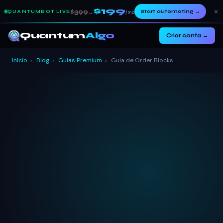
$199
×
$399
Start automating
→
QUANTUMBOT LIVE
→
/mo
Quantum
Algo
Criar conta →
Início
›
Blog
›
Guias Premium
›
Guia de Order Blocks