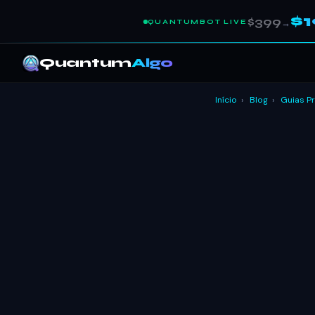
$
$399
QUANTUMBOT LIVE
→
Quantum
Algo
Início
›
Blog
›
Guias P