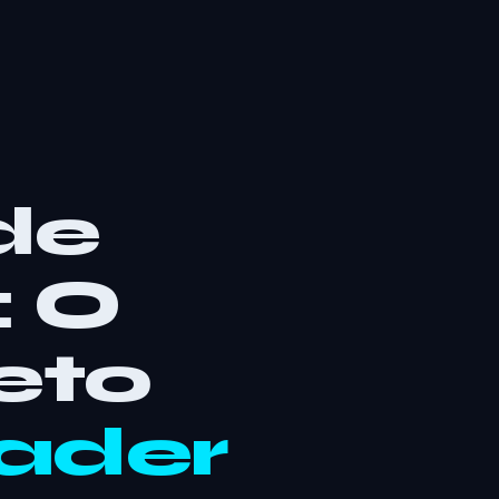
de
: O
eto
rader