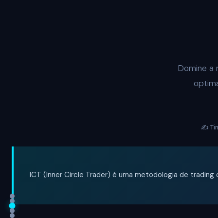
Domine a m
optima
✍️ Ti
ICT (Inner Circle Trader) é uma metodologia de trading cr