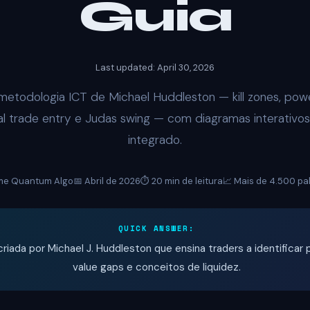
Guia
Last updated: April 30, 2026
etodologia ICT de Michael Huddleston — kill zones, powe
l trade entry e Judas swing — com diagramas interativos
integrado.
me Quantum Algo
📅 Abril de 2026
⏱️ 20 min de leitura
📈 Mais de 4.500 pa
QUICK ANSWER:
iada por Michael J. Huddleston que ensina traders a identificar pe
value gaps e conceitos de liquidez.