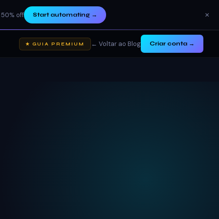
×
 50% off
Start automating
→
← Voltar ao Blog
Criar conta →
★ GUIA PREMIUM