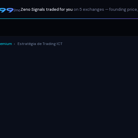
199
Zeno Signals traded for you
on 5 exchanges — founding price,
/mo
remium
›
Estratégia de Trading ICT