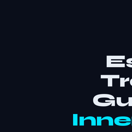
E
Tr
Gu
Inne