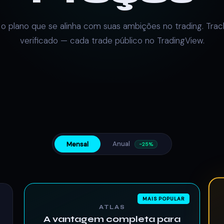
 o plano que se alinha com suas ambições no trading. Trac
verificado — cada trade público no TradingView.
Anual
Mensal
−25%
MAIS POPULAR
ATLAS
A vantagem completa para