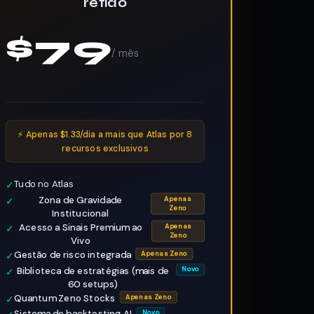
retido
$79
/ mês
⚡ Apenas $1.33/dia a mais que Atlas por 8
recursos exclusivos
Tudo no Atlas
✓
Zona de Gravidade
✓
Apenas
Zeno
Institucional
Acesso a Sinais Premium ao
✓
Apenas
Zeno
Vivo
Gestão de risco integrada
✓
Apenas Zeno
Biblioteca de estratégias (mais de
✓
Novo
60 setups)
Quantum Zeno Stocks
✓
Apenas Zeno
Sistema de backtesting AI
Novo