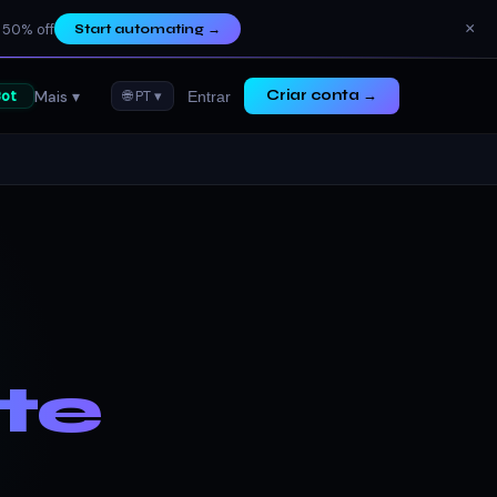
×
 50% off
Start automating
→
Mais ▾
ot
🌐 PT ▾
Criar conta →
Entrar
te