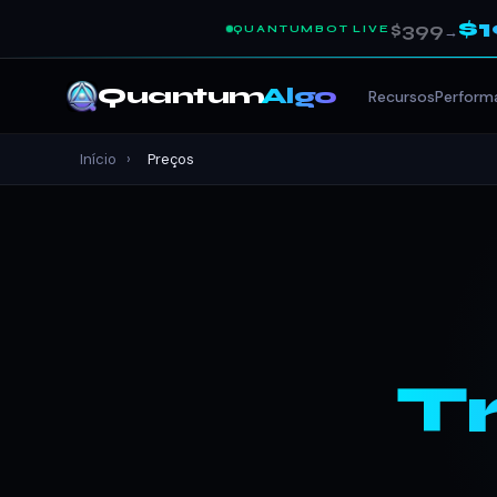
$
$399
QUANTUMBOT LIVE
→
Quantum
Algo
Recursos
Perform
Início
›
Preços
T