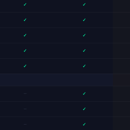
✓
✓
✓
✓
✓
✓
✓
✓
✓
✓
✓
—
✓
—
✓
—