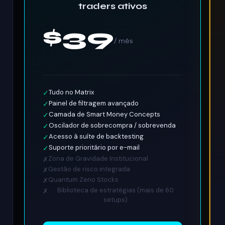
traders ativos
$39
/ mês
Tudo no Matrix
✓
Painel de filtragem avançado
✓
Camada de Smart Money Concepts
✓
Oscilador de sobrecompra / sobrevenda
✓
Acesso à suíte de backtesting
✓
Suporte prioritário por e-mail
✓
Zona de Gravidade Institucional
✗
Gestão de risco integrada
✗
Quantum Zeno Stocks
✗
Biblioteca de estratégias (mais de 60
✗
setups)