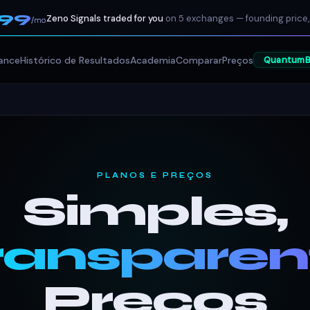
199
Zeno Signals traded for you
on 5 exchanges — founding price,
/mo
ance
Histórico de Resultados
Academia
Comparar
Preços
QuantumB
PLANOS E PREÇOS
Simples,
ransparen
Preços