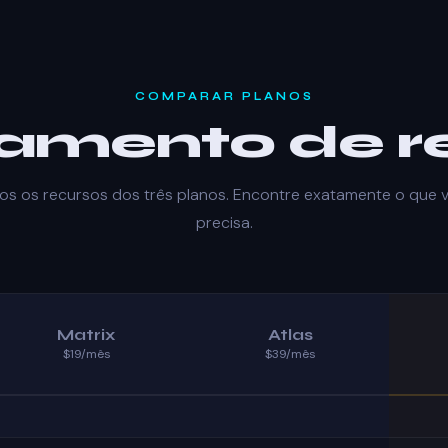
COMPARAR PLANOS
amento de r
os os recursos dos três planos. Encontre exatamente o que 
precisa.
Matrix
Atlas
$19/mês
$39/mês