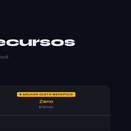
ecursos
você
★ MELHOR CUSTO-BENEFÍCIO
Zeno
$79/mês