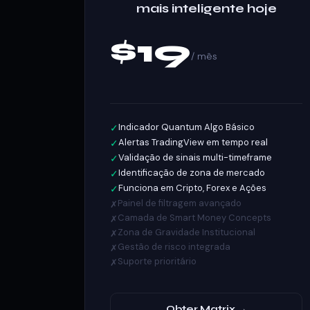
mais inteligente hoje
$19
/ mês
Indicador Quantum Algo Básico
✓
Alertas TradingView em tempo real
✓
Validação de sinais multi-timeframe
✓
Identificação de zona de mercado
✓
Funciona em Cripto, Forex e Ações
✓
Painel de filtragem avançado
✗
Camada de Smart Money Concepts
✗
Zona de Gravidade Institucional
✗
Gestão de risco integrada
✗
Suporte prioritário
✗
Obter Matrix →