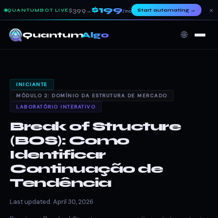
$199
×
$399
Start automating
→
QUANTUMBOT LIVE
→
/mo
🌐
Quantum
Algo
INICIANTE
MÓDULO 2: DOMÍNIO DA ESTRUTURA DE MERCADO
LABORATÓRIO INTERATIVO
Break of Structure
(BOS): Como
Identificar
Continuação de
Tendência
Last updated: April 30, 2026