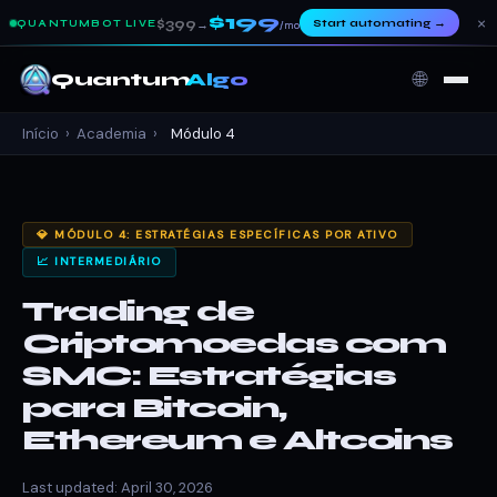
$199
×
$399
Start automating
→
QUANTUMBOT LIVE
→
/mo
🌐
Quantum
Algo
Início
›
Academia
›
Módulo 4
💎 MÓDULO 4: ESTRATÉGIAS ESPECÍFICAS POR ATIVO
📈 INTERMEDIÁRIO
Trading de
Criptomoedas com
SMC: Estratégias
para Bitcoin,
Ethereum e Altcoins
Last updated: April 30, 2026