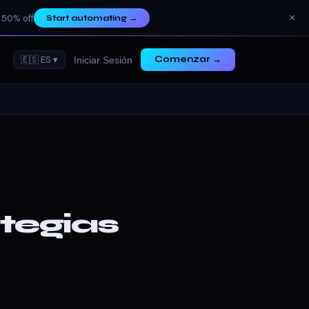
×
 50% off
Start automating
→
🇪🇸 ES ▾
Comenzar →
Iniciar Sesión
tegias