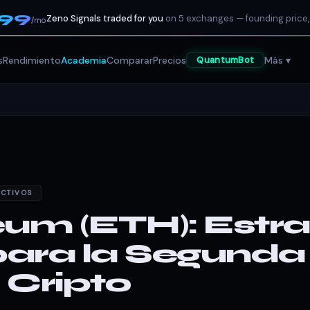
199
Zeno Signals traded for you
on 5 exchanges — founding price,
/mo
s
Rendimiento
Academia
Comparar
Precios
Más ▾
QuantumBot
ACTIVOS
um (ETH): Estra
ara la Segunda
 Cripto