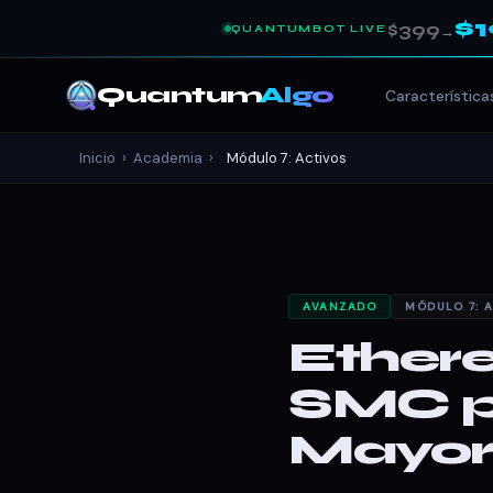
$
$399
QUANTUMBOT LIVE
→
Quantum
Algo
Característica
Inicio
›
Academia
›
Módulo 7: Activos
AVANZADO
MÓDULO 7: 
Ethere
SMC p
Mayor