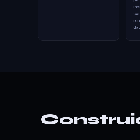
mom
car
ren
dat
Construi