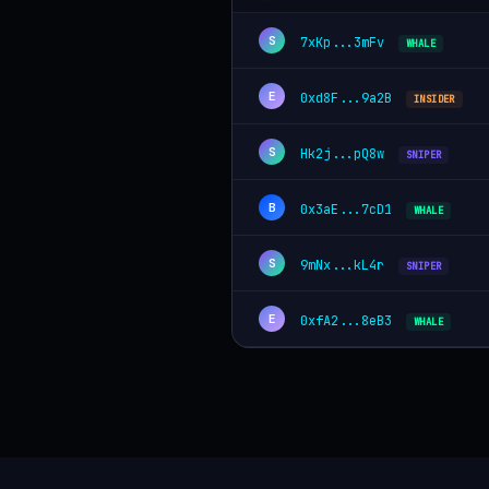
S
7xKp...3mFv
WHALE
E
0xd8F...9a2B
INSIDER
S
Hk2j...pQ8w
SNIPER
B
0x3aE...7cD1
WHALE
S
9mNx...kL4r
SNIPER
E
0xfA2...8eB3
WHALE