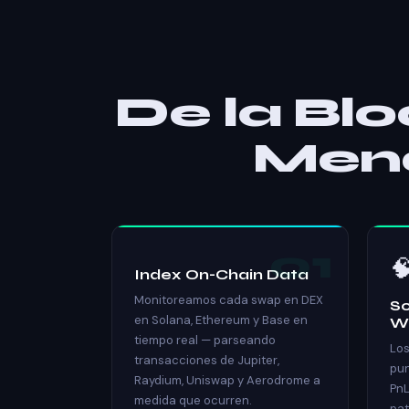
De la Blo
Meno
01

Index On-Chain Data
Monitoreamos cada swap en DEX
Sc
en Solana, Ethereum y Base en
Wa
tiempo real — parseando
Los
transacciones de Jupiter,
pun
Raydium, Uniswap y Aerodrome a
PnL
medida que ocurren.
pat