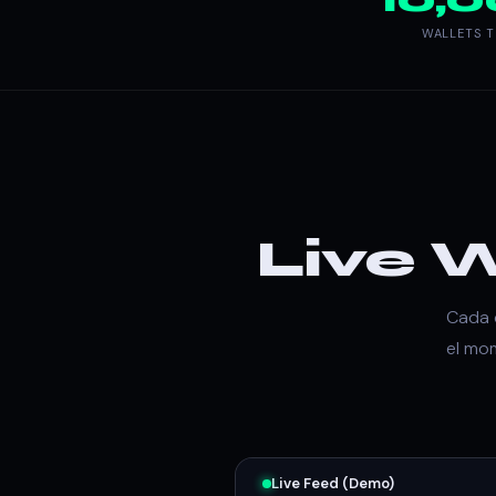
WALLETS 
Live 
Cada 
el mom
Live Feed (Demo)