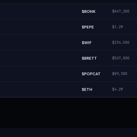
$BONK
$847,200
$PEPE
$1.2M
$WIF
$234,500
$BRETT
$567,800
$POPCAT
$89,300
$ETH
$4.2M