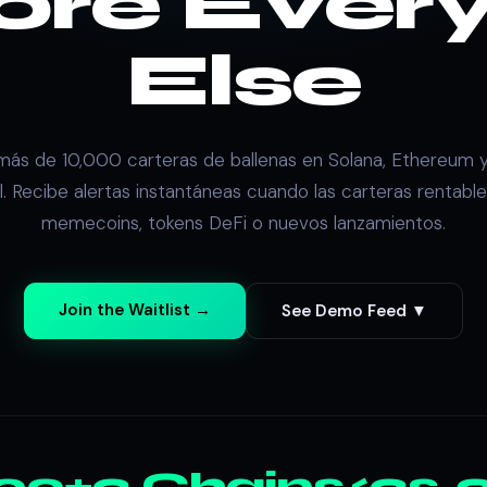
ore Ever
Else
más de 10,000 carteras de ballenas en Solana, Ethereum 
l. Recibe alertas instantáneas cuando las carteras rentabl
memecoins, tokens DeFi o nuevos lanzamientos.
Join the Waitlist →
See Demo Feed ▼
000+
3 Chains
<3s