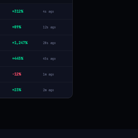
+312%
4s ago
+89%
12s ago
+1,247%
28s ago
+445%
45s ago
-12%
1m ago
+23%
2m ago