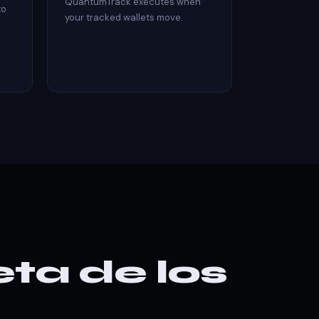
QuantumTrack executes when
to
your tracked wallets move.
ta de los