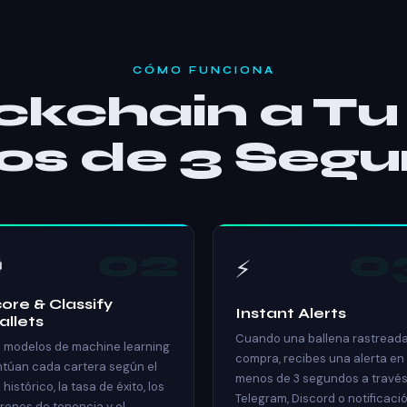
CÓMO FUNCIONA
ckchain a Tu
s de 3 Seg
02
0

⚡
ore & Classify
Instant Alerts
llets
Cuando una ballena rastread
 modelos de machine learning
compra, recibes una alerta en
túan cada cartera según el
menos de 3 segundos a través
 histórico, la tasa de éxito, los
Telegram, Discord o notificaci
rones de tenencia y el