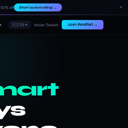
×
 50% off
Start automating
→
▾
🇪🇸 ES ▾
Join Waitlist →
Iniciar Sesión
mart
ys