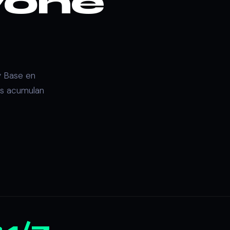
yone
y Base en
es acumulan
24/7