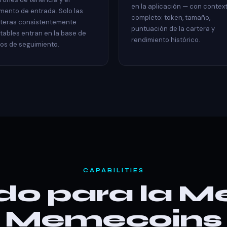
en la aplicación — con contex
ento de entrada. Solo las
completo: token, tamaño,
teras consistentemente
puntuación de la cartera y
tables entran en la base de
rendimiento histórico.
os de seguimiento.
CAPABILITIES
do para la Me
Memecoins