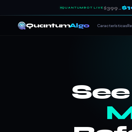
$
$399
QUANTUMBOT LIVE
→
Quantum
Algo
Características
Re
See
M