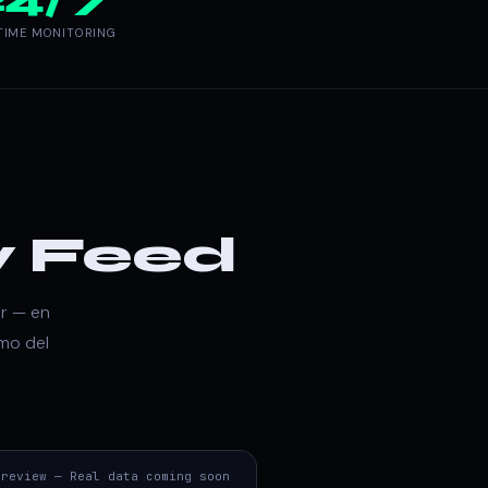
TIME MONITORING
y Feed
r — en
emo del
Preview — Real data coming soon