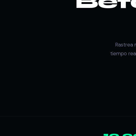
Bef
Rastrea 
tiempo rea
10,