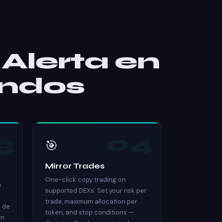
 Alerta en
undos
3
04
🎯
Mirror Trades
One-click copy trading on
a
supported DEXs. Set your risk per
trade, maximum allocation per
 de
token, and stop conditions —
ón