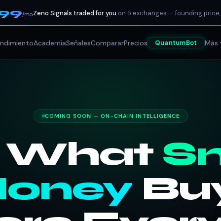
199
Zeno Signals traded for you
on 5 exchanges — founding price,
/mo
ndimiento
Academia
Señales
Comparar
Precios
Más 
QuantumBot
COMING SOON — ON-CHAIN INTELLIGENCE
 What
S
oney
Bu