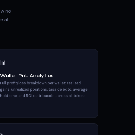
ew no
e al
📊
Wallet PnL Analytics
Full profit/loss breakdown per wallet: realized
gains, unrealized positions, tasa de éxito, average
hold time, and ROI distribución across all tokens.