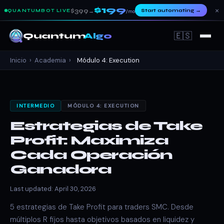
$199
×
$399
Start automating
→
QUANTUMBOT LIVE
→
/mo
🇪🇸
Quantum
Algo
Inicio
›
Academia
›
Módulo 4: Execution
INTERMEDIO
MÓDULO 4: EXECUTION
Estrategias de Take
Profit: Maximiza
Cada Operación
Ganadora
Last updated: April 30, 2026
5 estrategias de Take Profit para traders SMC. Desde
múltiplos R fijos hasta objetivos basados en liquidez y