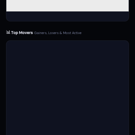
📊
Top Movers
· Gainers, Losers & Most Active