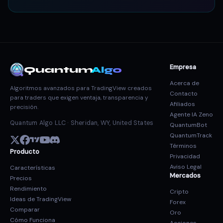
Empresa
Quantum
Algo
Acerca de
Algoritmos avanzados para TradingView creados
Contacto
para traders que exigen ventaja, transparencia y
Afiliados
precisión.
Agente IA Zeno
Quantum Algo LLC · Sheridan, WY, United States
QuantumBot
QuantumTrack
Términos
Producto
Privacidad
Aviso Legal
Características
Mercados
Precios
Rendimiento
Cripto
Ideas de TradingView
Forex
Comparar
Oro
Cómo Funciona