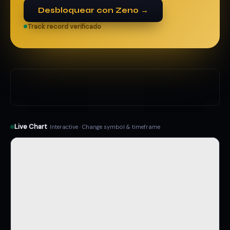
Desbloquear con Zeno →
Track record verificado
Live Chart
· Interactive · Change symbol & timeframe