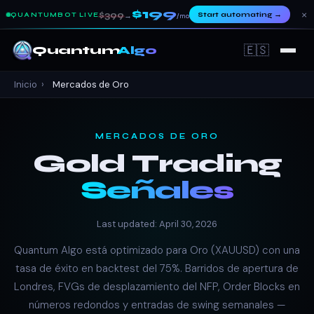
$199
×
$399
Start automating
→
QUANTUMBOT LIVE
→
/mo
🇪🇸
Quantum
Algo
Inicio
›
Mercados de Oro
MERCADOS DE ORO
Gold Trading
Señales
Last updated: April 30, 2026
Quantum Algo está optimizado para Oro (XAUUSD) con una
tasa de éxito en backtest del 75%. Barridos de apertura de
Londres, FVGs de desplazamiento del NFP, Order Blocks en
números redondos y entradas de swing semanales —