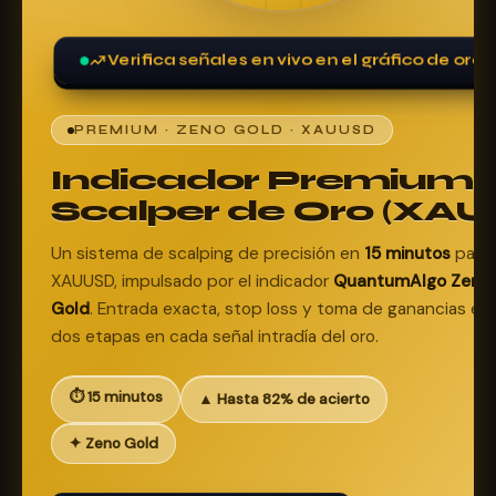
Verifica señales en vivo en el gráfico de oro
PREMIUM · ZENO GOLD · XAUUSD
Indicador Premium
Scalper de Oro (XAU
Un sistema de scalping de precisión en
15 minutos
para
XAUUSD, impulsado por el indicador
QuantumAlgo Zeno
Gold
. Entrada exacta, stop loss y toma de ganancias en
dos etapas en cada señal intradía del oro.
⏱ 15 minutos
▲ Hasta 82% de acierto
✦ Zeno Gold