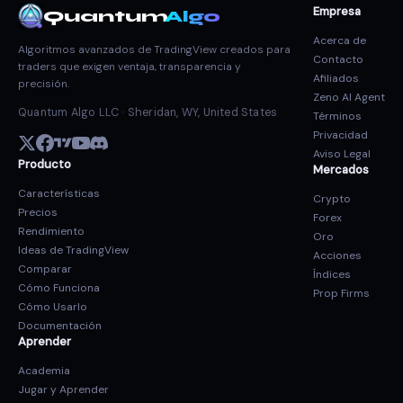
Empresa
Quantum
Algo
Acerca de
Algoritmos avanzados de TradingView creados para
Contacto
traders que exigen ventaja, transparencia y
Afiliados
precisión.
Zeno AI Agent
Quantum Algo LLC · Sheridan, WY, United States
Términos
Privacidad
Aviso Legal
Producto
Mercados
Características
Crypto
Precios
Forex
Rendimiento
Oro
Ideas de TradingView
Acciones
Comparar
Índices
Cómo Funciona
Prop Firms
Cómo Usarlo
Documentación
Aprender
Academia
Jugar y Aprender