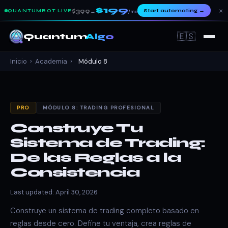
$199
×
$399
Start automating
→
QUANTUMBOT LIVE
→
/mo
🇪🇸
Quantum
Algo
Inicio
›
Academia
›
Módulo 8
PRO
MÓDULO 8: TRADING PROFESIONAL
Construye Tu
Sistema de Trading:
De las Reglas a la
Consistencia
Last updated: April 30, 2026
Construye un sistema de trading completo basado en
reglas desde cero. Define tu ventaja, crea reglas de