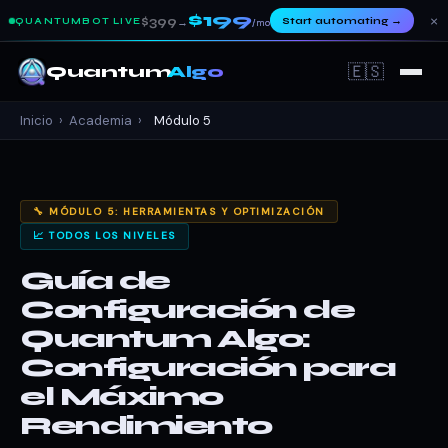
$199
×
$399
Start automating
→
QUANTUMBOT LIVE
→
/mo
🇪🇸
Quantum
Algo
Inicio
›
Academia
›
Módulo 5
🔧 MÓDULO 5: HERRAMIENTAS Y OPTIMIZACIÓN
📈 TODOS LOS NIVELES
Guía de
Configuración de
Quantum Algo:
Configuración para
el Máximo
Rendimiento