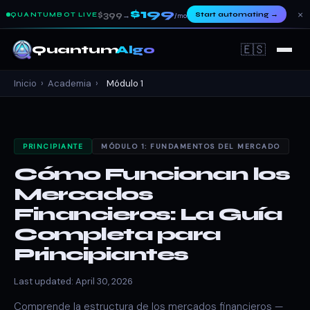
$199
×
$399
Start automating
→
QUANTUMBOT LIVE
→
/mo
🇪🇸
Quantum
Algo
Inicio
›
Academia
›
Módulo 1
PRINCIPIANTE
MÓDULO 1: FUNDAMENTOS DEL MERCADO
Cómo Funcionan los
Mercados
Financieros: La Guía
Completa para
Principiantes
Last updated: April 30, 2026
Comprende la estructura de los mercados financieros —