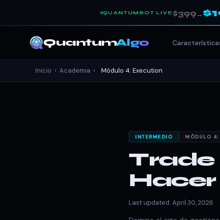
$
$399
QUANTUMBOT LIVE
→
Quantum
Algo
Característica
Inicio
›
Academia
›
Módulo 4: Execution
INTERMEDIO
MÓDULO 4:
Trade
Hacer
Last updated: April 30, 2026