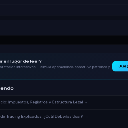
r en lugar de leer?
Jue
oratorios interactivos — simula operaciones, construye patrones y
iendo
io: Impuestos, Registros y Estructura Legal →
de Trading Explicados: ¿Cuál Deberías Usar? →