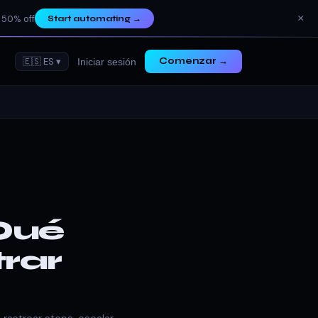
×
 50% off
Start automating
→
🇪🇸 ES ▾
Comenzar →
Iniciar sesión
Qué
rar