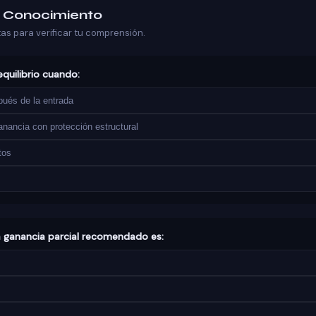
u Conocimiento
s para verificar tu comprensión.
equilibrio cuando:
ués de la entrada
nancia con protección estructural
tos
ra ganancia parcial recomendado es: