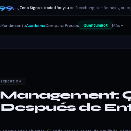
199
Zeno Signals traded for you
on 5 exchanges — founding price,
/mo
s
Rendimiento
Academia
Comparar
Precios
Más ▾
QuantumBot
 EXECUTION
 Management: 
 Después de Ent