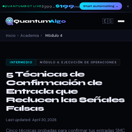
$199
×
$399
Start automating
→
QUANTUMBOT LIVE
→
/mo
🇪🇸
Quantum
Algo
Inicio
›
Academia
›
Módulo 4
INTERMEDIO
MÓDULO 4: EJECUCIÓN DE OPERACIONES
5 Técnicas de
Confirmación de
Entrada que
Reducen las Señales
Falsas
Last updated: April 30, 2026
Cinco técnicas probadas para confirmar tus entradas SMC