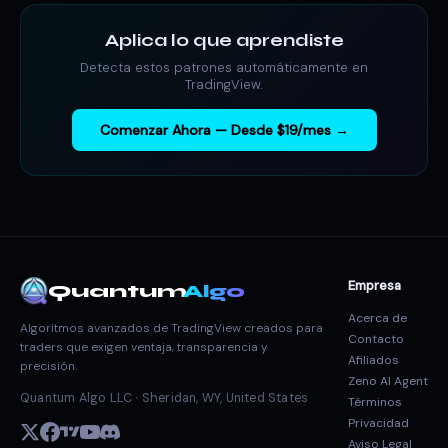
Aplica lo que aprendiste
Detecta estos patrones automáticamente en
TradingView.
Comenzar Ahora — Desde $19/mes →
Empresa
Quantum
Algo
Acerca de
Algoritmos avanzados de TradingView creados para
Contacto
traders que exigen ventaja, transparencia y
Afiliados
precisión.
Zeno AI Agent
Quantum Algo LLC · Sheridan, WY, United States
Términos
Privacidad
Aviso Legal