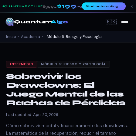
$199
×
$399
Start automating
→
QUANTUMBOT LIVE
→
/mo
🇪🇸
Quantum
Algo
Inicio
›
Academia
›
Módulo 6: Riesgo y Psicología
INTERMEDIO
MÓDULO 6: RIESGO Y PSICOLOGÍA
Sobrevivir los
Drawdowns: El
Juego Mental de las
Rachas de Pérdidas
Last updated: April 30, 2026
Cómo sobrevivir mental y financieramente los drawdowns.
La matemática de la recuperación, reducir el tamaño