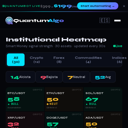
$199
×
$399
Start automating
→
QUANTUMBOT LIVE
→
/mo
🇪🇸
Quantum
Algo
Institutional
Heatmap
Smart Money signal strength · 30 assets · updated every 30s
Live
All
Crypto
Forex
Commodities
Indices
(30)
(12)
(8)
(4)
(6)
14
9
7
52
Alcista
Bajista
Neutral
Avg
CRYPTO
CRYPTO
CRYPTO
BTC/USDT
ETH/USDT
SOL/USDT
58
50
67
▲ BULL
◆ NEUT
▲ BULL
Accumulation
OB Retest
OB Retest
CRYPTO
CRYPTO
CRYPTO
XRP/USDT
DOGE/USDT
ADA/USDT
32
57
50