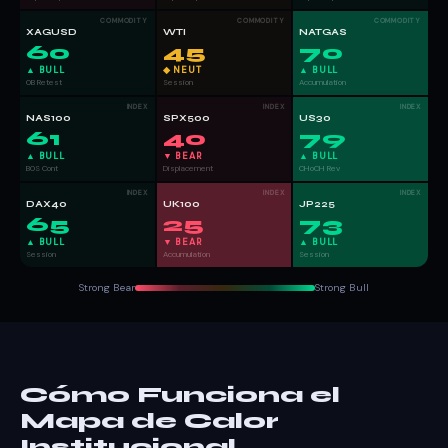
COMMODITY
COMMODITY
COMMODITY
XAGUSD
WTI
NATGAS
60
45
70
▲ BULL
◆ NEUT
▲ BULL
OB Retest
Session
Accumulation
INDEX
INDEX
INDEX
NAS100
SPX500
US30
61
40
79
▲ BULL
▼ BEAR
▲ BULL
BOS Cont
Displacement
CHoCH Rev
INDEX
INDEX
INDEX
DAX40
UK100
JP225
65
25
73
▲ BULL
▼ BEAR
▲ BULL
Session
Accumulation
Session
Strong Bear
Strong Bull
Cómo Funciona el
Mapa de Calor
Institucional