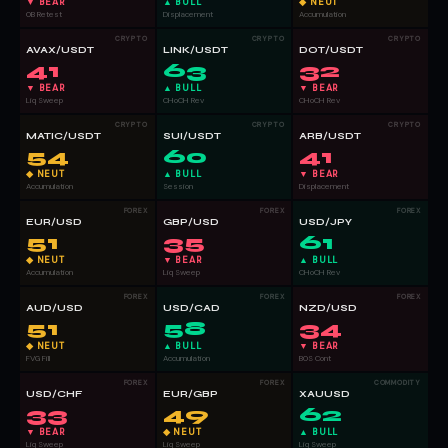
▼ BEAR
▲ BULL
◆ NEUT
OB Retest
Displacement
Accumulation
CRYPTO
CRYPTO
CRYPTO
AVAX/USDT
LINK/USDT
DOT/USDT
41
63
32
▼ BEAR
▲ BULL
▼ BEAR
Liq Sweep
CHoCH Rev
CHoCH Rev
CRYPTO
CRYPTO
CRYPTO
MATIC/USDT
SUI/USDT
ARB/USDT
54
60
41
◆ NEUT
▲ BULL
▼ BEAR
Accumulation
Session
Displacement
FOREX
FOREX
FOREX
EUR/USD
GBP/USD
USD/JPY
51
35
61
◆ NEUT
▼ BEAR
▲ BULL
Accumulation
Liq Sweep
CHoCH Rev
FOREX
FOREX
FOREX
AUD/USD
USD/CAD
NZD/USD
51
58
34
◆ NEUT
▲ BULL
▼ BEAR
FVG Fill
Accumulation
BOS Cont
FOREX
FOREX
COMMODITY
USD/CHF
EUR/GBP
XAUUSD
33
49
62
▼ BEAR
◆ NEUT
▲ BULL
Liq Sweep
Liq Sweep
Liq Sweep