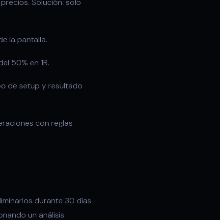
precios. Solución: solo
e la pantalla.
del 50% en 1R.
po de setup y resultado
raciones con reglas
eliminarlos durante 30 días
onando un análisis