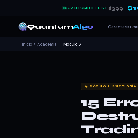
$
$399
QUANTUMBOT LIVE
→
Quantum
Algo
Característica
Inicio
›
Academia
›
Módulo 6
🧠 MÓDULO 6: PSICOLOGÍA
15 Err
Destr
Tradi