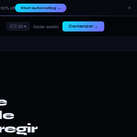
×
 50% off
Start automating
→
🇪🇸 ES ▾
Comenzar →
Iniciar sesión
e
de
egir