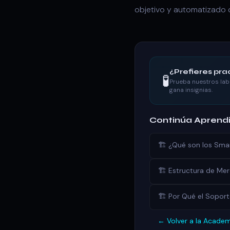
objetivo y automatizado q
¿Prefieres prac
🧪
Prueba nuestros lab
gana insignias.
Continúa Aprend
🏗️ ¿Qué son los Sm
🏗️ Estructura de M
🏗️ Por Qué el Soport
← Volver a la Acade