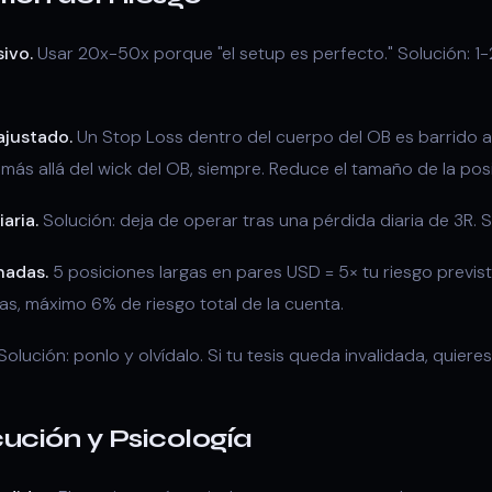
ivo.
Usar 20x-50x porque "el setup es perfecto." Solución: 1
ajustado.
Un Stop Loss dentro del cuerpo del OB es barrido a
 más allá del wick del OB, siempre. Reduce el tamaño de la posi
iaria.
Solución: deja de operar tras una pérdida diaria de 3R. 
nadas.
5 posiciones largas en pares USD = 5× tu riesgo previs
as, máximo 6% de riesgo total de la cuenta.
olución: ponlo y olvídalo. Si tu tesis queda invalidada, quieres
cución y Psicología