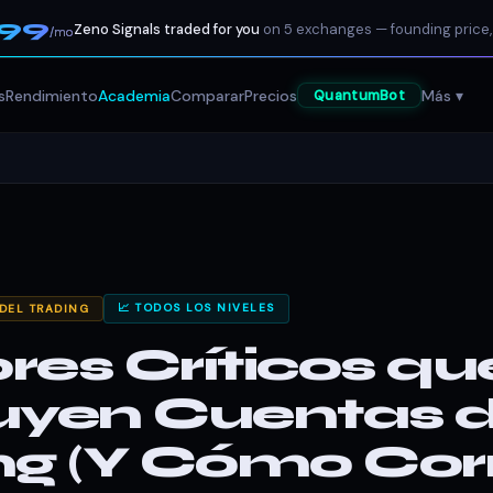
199
Zeno Signals traded for you
on 5 exchanges — founding price,
/mo
s
Rendimiento
Academia
Comparar
Precios
Más ▾
QuantumBot
📈 TODOS LOS NIVELES
 DEL TRADING
ores Críticos qu
uyen Cuentas 
ng (Y Cómo Corr