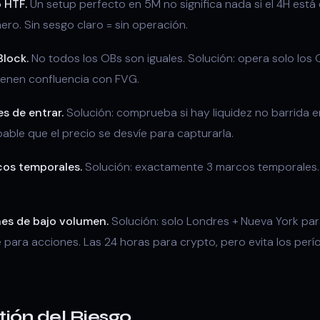
o HTF.
Un setup perfecto en 5M no significa nada si el 4H está 
ero. Sin sesgo claro = sin operación.
Block.
No todos los OBs son iguales. Solución: opera solo los
tienen confluencia con FVG.
es de entrar.
Solución: comprueba si hay liquidez no barrida e
obable que el precio se desvíe para capturarla.
cos temporales.
Solución: exactamente 3 marcos temporales.
nes de bajo volumen.
Solución: solo Londres + Nueva York para
ara acciones. Las 24 horas para crypto, pero evita los per
tión del Riesgo